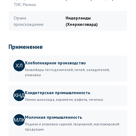
ТИС-Регион
Страна
Нидерланды
происхождения
(Хеерхюговард)
Применение
Хлебопекарное производство
ХЛ
Конвейеры тестоделителей, печей, охладителей,
упаковки
Кондитерская промышленность
КНД
Линии шоколада, карамели, вафель, печенья
Молочная промышленность
МЛК
Подача и упаковка сырной, творожной, масложировой
продукции