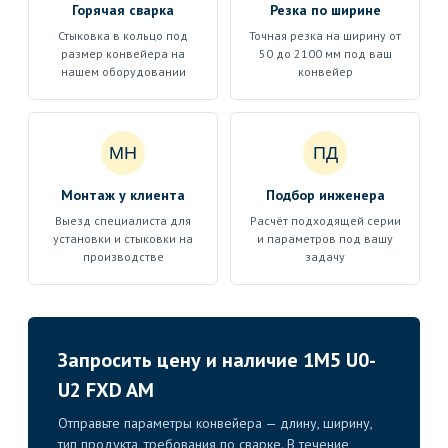
Горячая сварка
Резка по ширине
Стыковка в кольцо под
Точная резка на ширину от
размер конвейера на
50 до 2100 мм под ваш
нашем оборудовании
конвейер
МН
ПД
Монтаж у клиента
Подбор инженера
Выезд специалиста для
Расчёт подходящей серии
установки и стыковки на
и параметров под вашу
производстве
задачу
Запросить цену и наличие 1M5 U0-
U2 FXD AM
Отправьте параметры конвейера — длину, ширину,
тип продукта, требования по сварке. В течение