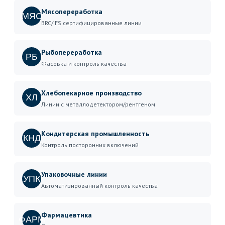
Мясопереработка
МЯС
BRC/IFS сертифицированные линии
Рыбопереработка
РБ
Фасовка и контроль качества
Хлебопекарное производство
ХЛ
Линии с металлодетектором/рентгеном
Кондитерская промышленность
КНД
Контроль посторонних включений
Упаковочные линии
УПК
Автоматизированный контроль качества
Фармацевтика
ФАРМ