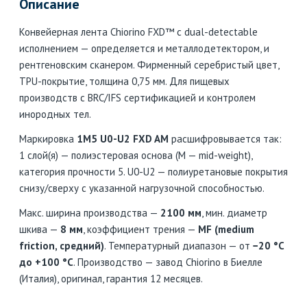
Описание
Конвейерная лента Chiorino FXD™ с dual-detectable
исполнением — определяется и металлодетектором, и
рентгеновским сканером. Фирменный серебристый цвет,
TPU-покрытие, толщина 0,75 мм. Для пищевых
производств с BRC/IFS сертификацией и контролем
инородных тел.
Маркировка
1M5 U0-U2 FXD AM
расшифровывается так:
1 слой(я) — полиэстеровая основа (M — mid-weight),
категория прочности 5. U0-U2 — полиуретановые покрытия
снизу/сверху с указанной нагрузочной способностью.
Макс. ширина производства —
2100 мм
, мин. диаметр
шкива —
8 мм
, коэффициент трения —
MF (medium
friction, средний)
. Температурный диапазон — от
−20 °C
до +100 °C
. Производство — завод Chiorino в Биелле
(Италия), оригинал, гарантия 12 месяцев.