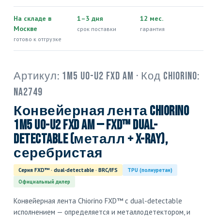
На складе в
1–3 дня
12 мес.
Москве
срок поставки
гарантия
готово к отгрузке
Артикул:
1M5 U0-U2 FXD AM
· Код Chiorino:
NA2749
Конвейерная лента Chiorino
1M5 U0-U2 FXD AM — FXD™ dual-
detectable (металл + X-ray),
серебристая
Серия FXD™ · dual-detectable · BRC/IFS
TPU (полиуретан)
Официальный дилер
Конвейерная лента Chiorino FXD™ с dual-detectable
исполнением — определяется и металлодетектором, и