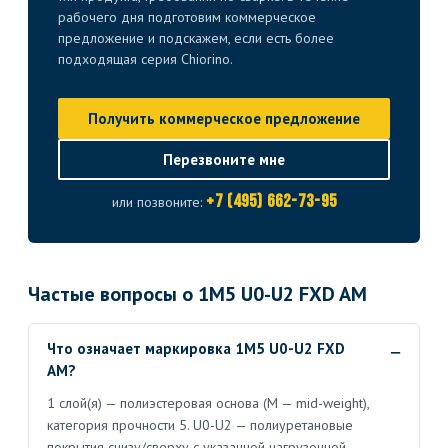
рабочего дня подготовим коммерческое
предложение и подскажем, если есть более
подходящая серия Chiorino.
Получить коммерческое предложение
Перезвоните мне
+7 (495) 662-73-95
или позвоните:
Частые вопросы о 1M5 U0-U2 FXD AM
Что означает маркировка 1M5 U0-U2 FXD
AM?
1 слой(я) — полиэстеровая основа (M — mid-weight),
категория прочности 5. U0-U2 — полиуретановые
покрытия снизу/сверху с указанной нагрузочной