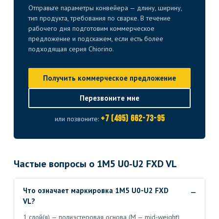
Отправьте параметры конвейера — длину, ширину,
тип продукта, требования по сварке. В течение
рабочего дня подготовим коммерческое
предложение и подскажем, если есть более
подходящая серия Chiorino.
Получить коммерческое предложение
Перезвоните мне
+7 (495) 662-73-95
или позвоните:
Частые вопросы о 1M5 U0-U2 FXD VL
Что означает маркировка 1M5 U0-U2 FXD
VL?
1 слой(я) — полиэстеровая основа (M — mid-weight),