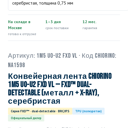
На складе в
1–3 дня
12 мес.
Москве
срок поставки
гарантия
готово к отгрузке
Артикул:
1M5 U0-U2 FXD VL
· Код Chiorino:
NA1598
Конвейерная лента Chiorino
1M5 U0-U2 FXD VL — FXD™ dual-
detectable (металл + X-ray),
серебристая
Серия FXD™ · dual-detectable · BRC/IFS
TPU (полиуретан)
Официальный дилер