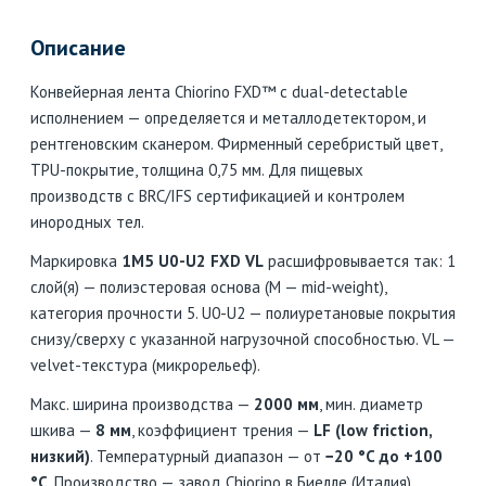
Описание
Конвейерная лента Chiorino FXD™ с dual-detectable
исполнением — определяется и металлодетектором, и
рентгеновским сканером. Фирменный серебристый цвет,
TPU-покрытие, толщина 0,75 мм. Для пищевых
производств с BRC/IFS сертификацией и контролем
инородных тел.
Маркировка
1M5 U0-U2 FXD VL
расшифровывается так: 1
слой(я) — полиэстеровая основа (M — mid-weight),
категория прочности 5. U0-U2 — полиуретановые покрытия
снизу/сверху с указанной нагрузочной способностью. VL —
velvet-текстура (микрорельеф).
Макс. ширина производства —
2000 мм
, мин. диаметр
шкива —
8 мм
, коэффициент трения —
LF (low friction,
низкий)
. Температурный диапазон — от
−20 °C до +100
°C
. Производство — завод Chiorino в Биелле (Италия),