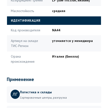
Коэффициент трения
LF (low friction, низкий)
Маслостойкость
средняя
ИДЕНТИФИКАЦИЯ
Код производителя
NA44
Артикул на складе
уточняется у менеджера
ТИС-Регион
Страна
Италия (Биелла)
происхождения
Применение
Логистика и склады
ЛГ
Сортировочные центры, разгрузка