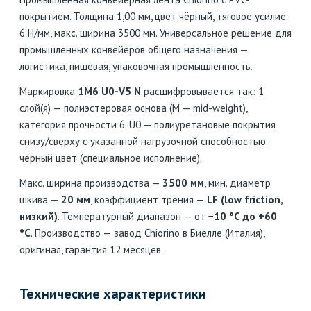
покрытием. Толщина 1,00 мм, цвет чёрный, тяговое усилие
6 Н/мм, макс. ширина 3500 мм. Универсальное решение для
промышленных конвейеров общего назначения —
логистика, пищевая, упаковочная промышленность.
Маркировка
1M6 U0-V5 N
расшифровывается так: 1
слой(я) — полиэстеровая основа (M — mid-weight),
категория прочности 6. U0 — полиуретановые покрытия
снизу/сверху с указанной нагрузочной способностью.
чёрный цвет (специальное исполнение).
Макс. ширина производства —
3500 мм
, мин. диаметр
шкива —
20 мм
, коэффициент трения —
LF (low friction,
низкий)
. Температурный диапазон — от
−10 °C до +60
°C
. Производство — завод Chiorino в Биелле (Италия),
оригинал, гарантия 12 месяцев.
Технические характеристики