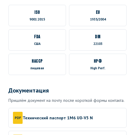
ISO
EU
9001:2015
1935/2004
FDA
DIN
США
22103
HACCP
HP®
пищевая
High Perf.
Документация
Пришлём документ на почту после короткой формы контакта.
Технический паспорт 1M6 U0-V5 N
PDF