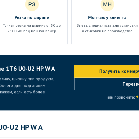
РЗ
МН
Резка по ширине
Монтаж у клиента
Точная резка на ширину от 50 до
Выезд специалиста для установки
2100 мм под ваш конвейер
и стыковки на производстве
ие 1T6 U0-U2 HP W A
Получить коммер
лину, ширину, тип продукта,
Перезв
абочего дня подготовим
ажем, если есть более
+
или позвоните:
U0-U2 HP W A