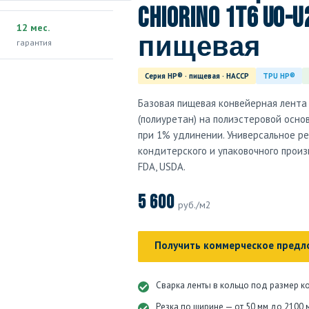
Chiorino 1T6 U0-
12 мес.
пищевая
гарантия
Серия HP® · пищевая · HACCP
TPU HP®
Базовая пищевая конвейерная лента 
(полиуретан) на полиэстеровой основ
при 1% удлинении. Универсальное р
кондитерского и упаковочного произ
FDA, USDA.
5 600
руб./м2
Получить коммерческое предл
Сварка ленты в кольцо под размер к
Резка по ширине — от 50 мм до 2100 