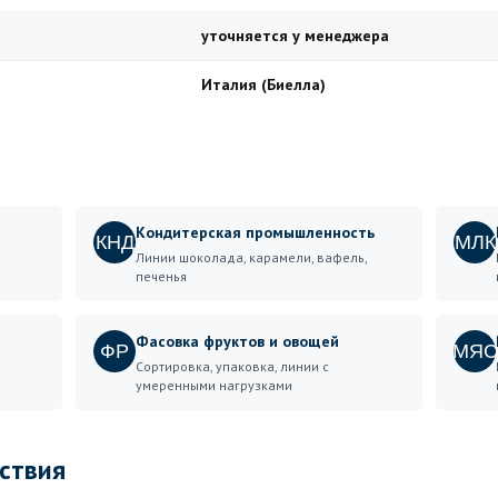
уточняется у менеджера
Италия (Биелла)
Кондитерская промышленность
КНД
МЛК
Линии шоколада, карамели, вафель,
печенья
Фасовка фруктов и овощей
ФР
МЯС
Сортировка, упаковка, линии с
умеренными нагрузками
ствия