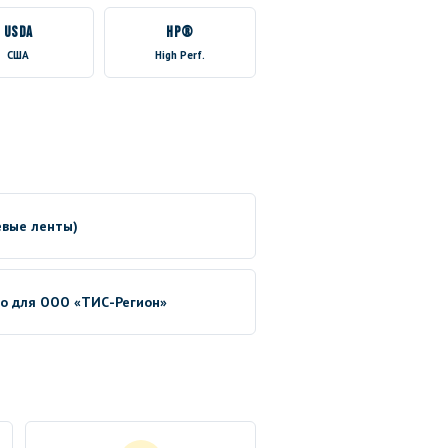
USDA
HP®
США
High Perf.
евые ленты)
no для ООО «ТИС-Регион»