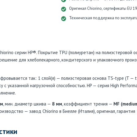
Оригинал Chiorino, сертификаты EU 1
Техническая поддержка по эксплуат
iorino серии HP®. Покрытие TPU (полиуретан) на полиэстеровой осн
решение для хлебопекарного, кондитерского и упаковочного произ
ровывается так: 1 слой(я) — полиэстеровая основа TS-type (T — tw
 с указанной нагрузочной способностью. HP — серия High Performa
олнение.
мм
, мин. диаметр шкива —
8 мм
, коэффициент трения —
MF (medium
роизводство — завод Chiorino в Биелле (Италия), оригинал, гарантия
стики