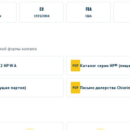
EU
FDA
я
1935/2004
США
кой формы контакта.
2 HP W A
Каталог серии HP® (пищ
PDF
кущая партия)
Письмо дилерства Chiori
PDF