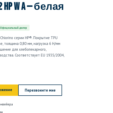
U2 HP W A — белая
Официальный дилер
Chiorino серии HP®. Покрытие TPU
е, толщина 0,80 мм, нагрузка 6 Н/мм
ешение для хлебопекарного,
водства. Соответствует EU 1935/2004,
ожение
Перезвоните мне
онвейера
мм