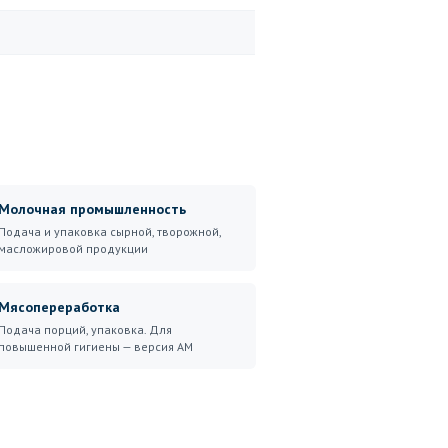
Молочная промышленность
Подача и упаковка сырной, творожной,
масложировой продукции
Мясопереработка
Подача порций, упаковка. Для
повышенной гигиены — версия AM