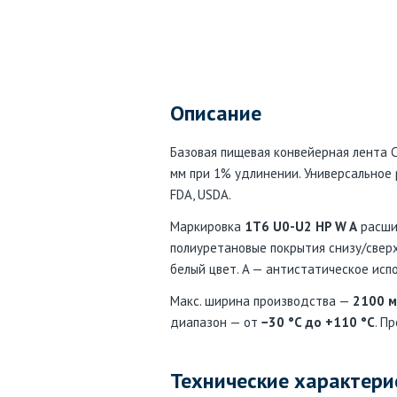
Описание
Базовая пищевая конвейерная лента Ch
мм при 1% удлинении. Универсальное 
FDA, USDA.
Маркировка
1T6 U0-U2 HP W A
расшиф
полиуретановые покрытия снизу/сверху
белый цвет. A — антистатическое исп
Макс. ширина производства —
2100 
диапазон — от
−30 °C до +110 °C
. П
Технические характери