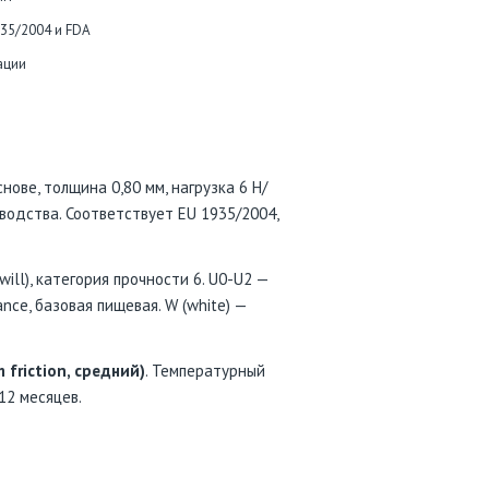
935/2004 и FDA
ации
ове, толщина 0,80 мм, нагрузка 6 Н/
водства. Соответствует EU 1935/2004,
ill), категория прочности 6. U0-U2 —
nce, базовая пищевая. W (white) —
 friction, средний)
. Температурный
 12 месяцев.