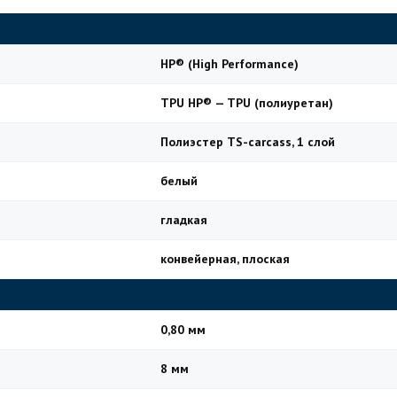
HP® (High Performance)
TPU HP® — TPU (полиуретан)
Полиэстер TS-carcass, 1 слой
белый
гладкая
конвейерная, плоская
0,80 мм
8 мм