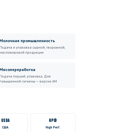
Молочная промышленность
Подача и упаковка сырной, творожной,
масложировой продукции
Мясопереработка
Подача порций, упаковка. Для
повышенной гигиены — версия AM
USDA
HP®
США
High Perf.