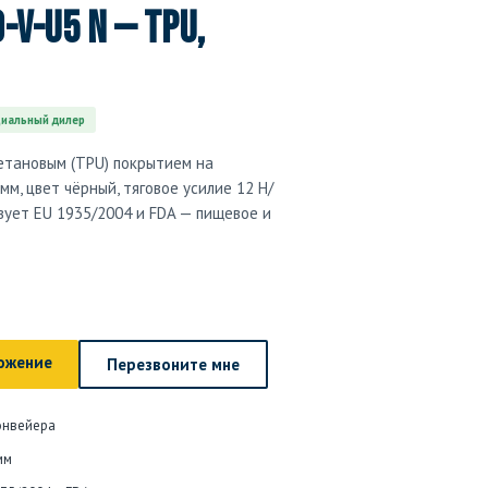
-V-U5 N — TPU,
иальный дилер
ретановым (TPU) покрытием на
мм, цвет чёрный, тяговое усилие 12 Н/
твует EU 1935/2004 и FDA — пищевое и
ожение
Перезвоните мне
онвейера
мм