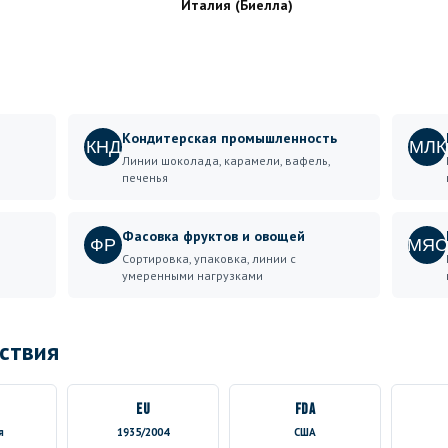
Италия (Биелла)
Кондитерская промышленность
КНД
МЛК
Линии шоколада, карамели, вафель,
печенья
Фасовка фруктов и овощей
ФР
МЯС
Сортировка, упаковка, линии с
умеренными нагрузками
ствия
EU
FDA
я
1935/2004
США