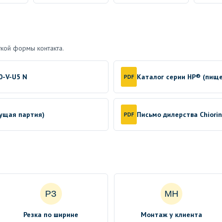
кой формы контакта.
0-V-U5 N
Каталог серии HP® (пищ
PDF
кущая партия)
Письмо дилерства Chiori
PDF
РЗ
МН
Резка по ширине
Монтаж у клиента