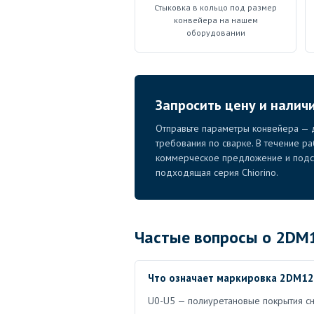
Стыковка в кольцо под размер
конвейера на нашем
оборудовании
Запросить цену и налич
Отправьте параметры конвейера — д
требования по сварке. В течение р
коммерческое предложение и подск
подходящая серия Chiorino.
Частые вопросы о 2DM1
Что означает маркировка 2DM12
U0-U5 — полиуретановые покрытия сни