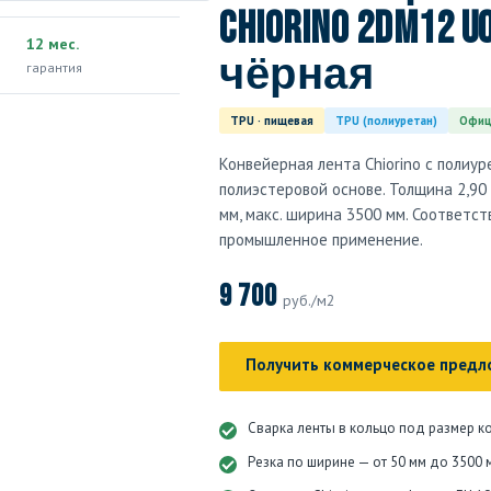
Chiorino 2DM12 U0
12 мес.
чёрная
гарантия
TPU · пищевая
TPU (полиуретан)
Офиц
Конвейерная лента Chiorino с полиу
полиэстеровой основе. Толщина 2,90 
мм, макс. ширина 3500 мм. Соответс
промышленное применение.
9 700
руб./м2
Получить коммерческое предл
Сварка ленты в кольцо под размер к
Резка по ширине — от 50 мм до 3500 