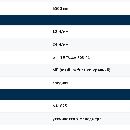
3500 мм
12 Н/мм
24 Н/мм
от −10 °C до +60 °C
MF (medium friction, средний)
средняя
NA1825
уточняется у менеджера