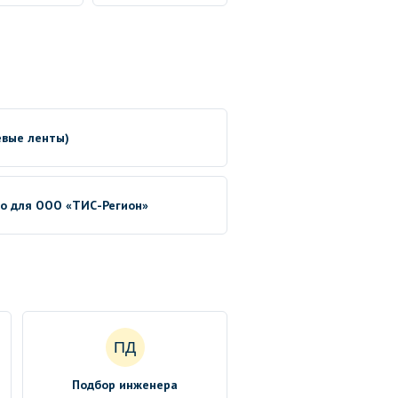
евые ленты)
no для ООО «ТИС-Регион»
ПД
Подбор инженера