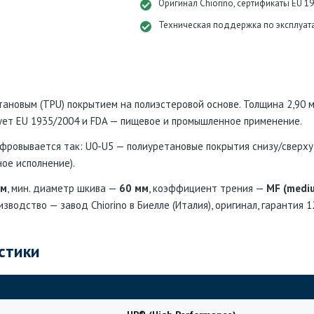
Оригинал Chiorino, сертификаты EU 1
Техническая поддержка по эксплуат
тановым (TPU) покрытием на полиэстеровой основе. Толщина 2,90 мм
вует EU 1935/2004 и FDA — пищевое и промышленное применение.
ровывается так: U0-U5 — полиуретановые покрытия снизу/сверху 
ное исполнение).
мм
, мин. диаметр шкива —
60 мм
, коэффициент трения —
MF (mediu
изводство — завод Chiorino в Биелле (Италия), оригинал, гарантия 1
стики