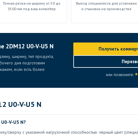
Точная резка на ширину от 50 до
Выезд специалиста для установки
3500 мм под ваш конвейер
и стыковки на производстве
ие 2DM12 U0-V-U5 N
Получить коммер
лину, ширину, тип продукта,
Перезв
абочего дня подготовим
ажем, если есть более
+
или позвоните:
2 U0-V-U5 N
 U0-V-U5 N?
зу/сверху с указанной нагрузочной способностью. чёрный цвет (специ