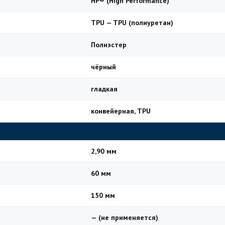
HP® (High Performance)
TPU — TPU (полиуретан)
Полиэстер
чёрный
гладкая
конвейерная, TPU
2,90 мм
60 мм
150 мм
— (не применяется)