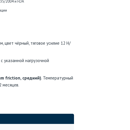
935/2004 и FDA
ации
, цвет чёрный, тяговое усилие 12 Н/
с указанной нагрузочной
m friction, средний)
. Температурный
2 месяцев.