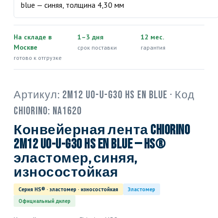
На складе в
1–3 дня
12 мес.
Москве
срок поставки
гарантия
готово к отгрузке
Артикул:
2M12 U0-U-G30 HS EN blue
· Код
Chiorino:
NA1620
Конвейерная лента Chiorino
2M12 U0-U-G30 HS EN blue — HS®
эластомер, синяя,
износостойкая
Серия HS® · эластомер · износостойкая
Эластомер
Официальный дилер