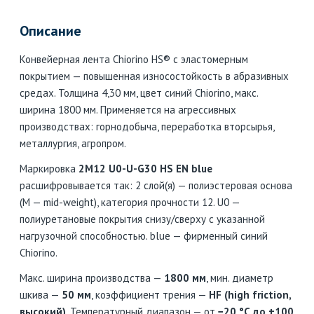
Описание
Конвейерная лента Chiorino HS® с эластомерным
покрытием — повышенная износостойкость в абразивных
средах. Толщина 4,30 мм, цвет синий Chiorino, макс.
ширина 1800 мм. Применяется на агрессивных
производствах: горнодобыча, переработка вторсырья,
металлургия, агропром.
Маркировка
2M12 U0-U-G30 HS EN blue
расшифровывается так: 2 слой(я) — полиэстеровая основа
(M — mid-weight), категория прочности 12. U0 —
полиуретановые покрытия снизу/сверху с указанной
нагрузочной способностью. blue — фирменный синий
Chiorino.
Макс. ширина производства —
1800 мм
, мин. диаметр
шкива —
50 мм
, коэффициент трения —
HF (high friction,
высокий)
. Температурный диапазон — от
−20 °C до +100