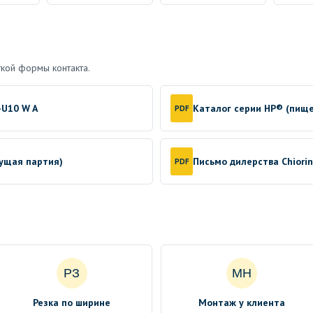
кой формы контакта.
-U10 W A
Каталог серии HP® (пищ
PDF
кущая партия)
Письмо дилерства Chiori
PDF
РЗ
МН
Резка по ширине
Монтаж у клиента