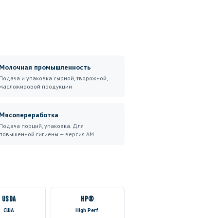
Молочная промышленность
Подача и упаковка сырной, творожной,
масложировой продукции
Мясопереработка
Подача порций, упаковка. Для
повышенной гигиены — версия AM
USDA
HP®
США
High Perf.