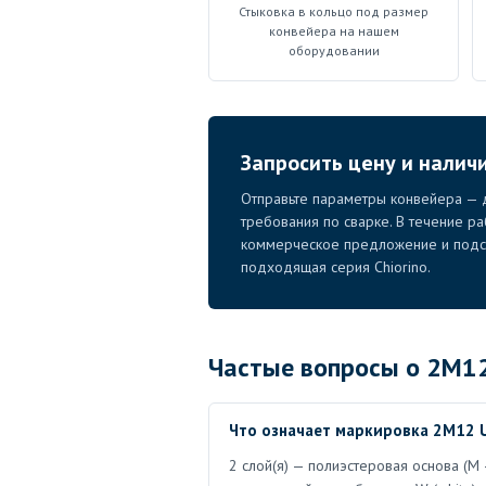
Стыковка в кольцо под размер
конвейера на нашем
оборудовании
Запросить цену и налич
Отправьте параметры конвейера — д
требования по сварке. В течение р
коммерческое предложение и подск
подходящая серия Chiorino.
Частые вопросы о 2M1
Что означает маркировка 2M12 
2 слой(я) — полиэстеровая основа (M