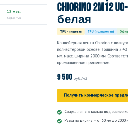
Chiorino 2M12 U0-
12 мес.
белая
гарантия
TPU · пищевая
TPU (полиуретан)
Офиц
Конвейерная лента Chiorino с полиу
полиэстеровой основе. Толщина 2,40 
мм, макс. ширина 2000 мм. Соответс
промышленное применение.
9 500
руб./м2
Получить коммерческое предл
Сварка ленты в кольцо под размер к
Резка по ширине — от 50 мм до 2000 