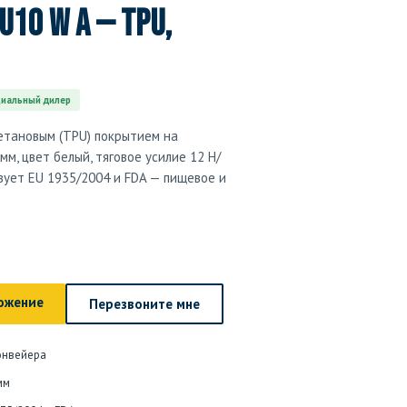
U10 W A — TPU,
иальный дилер
ретановым (TPU) покрытием на
мм, цвет белый, тяговое усилие 12 Н/
твует EU 1935/2004 и FDA — пищевое и
ожение
Перезвоните мне
онвейера
мм