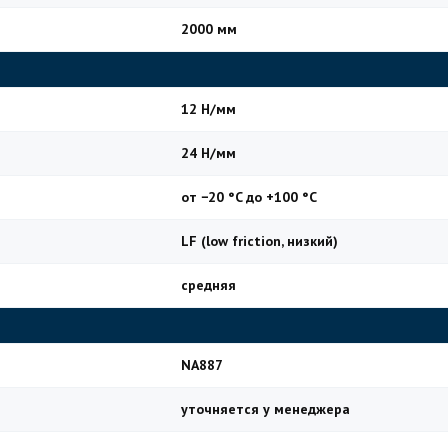
2000 мм
12 Н/мм
24 Н/мм
от −20 °C до +100 °C
LF (low friction, низкий)
средняя
NA887
уточняется у менеджера