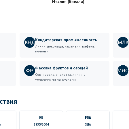
Италия (Биелла)
Кондитерская промышленность
КНД
МЛК
Линии шоколада, карамели, вафель,
печенья
Фасовка фруктов и овощей
ФР
МЯС
Сортировка, упаковка, линии с
умеренными нагрузками
ствия
EU
FDA
я
1935/2004
США