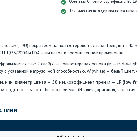
Оригинал Chiorino, сертификаты EU 1
Техническая поддержка по эксплуат
тановым (TPU) покрытием на полиэстеровой основе. Толщина 2,40 мм
 EU 1935/2004 и FDA — пищевое и промышленное применение.
ровывается так: 2 слой(я) — полиэстеровая основа (M — mid-weight
у с указанной нагрузочной способностью. W (white) — белый цвет.
мм
, мин. диаметр шкива —
50 мм
, коэффициент трения —
LF (low fr
роизводство — завод Chiorino в Биелле (Италия), оригинал, гарантия
стики