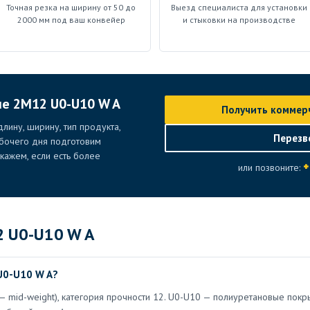
Точная резка на ширину от 50 до
Выезд специалиста для установки
2000 мм под ваш конвейер
и стыковки на производстве
ие 2M12 U0-U10 W A
Получить коммер
лину, ширину, тип продукта,
Перезв
абочего дня подготовим
ажем, если есть более
+
или позвоните:
2 U0-U10 W A
U0-U10 W A?
 — mid-weight), категория прочности 12. U0-U10 — полиуретановые покр