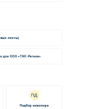
евые ленты)
no для ООО «ТИС-Регион»
ПД
Подбор инженера