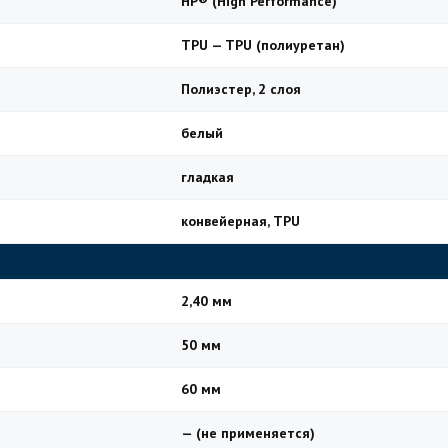
HP® (High Performance)
TPU — TPU (полиуретан)
Полиэстер, 2 слоя
белый
гладкая
конвейерная, TPU
2,40 мм
50 мм
60 мм
— (не применяется)