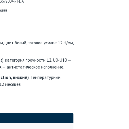
935/2004 и FDA
ации
, цвет белый, тяговое усилие 12 Н/мм,
), категория прочности 12. U0-U10 —
 A — антистатическое исполнение.
iction, низкий)
. Температурный
 12 месяцев.