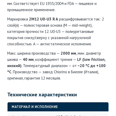
мм. Соответствует EU 1935/2004 и FDA — пищевое и
промышленное применение.
Маркировка
2M12 U0-U3 R A
расшифровывается так: 2
слой(я) — полиэстеровая основа (M — mid-weight),
категория прочности 12. U0-U3 — полиуретановые
покрытия снизу/сверху с указанной нагрузочной
способностью. A — антистатическое исполнение.
Макс. ширина производства —
2000 мм
, мин. диаметр
шкива —
40 мм
, коэффициент трения —
LF (low friction,
низкий)
. Температурный диапазон — от
−20 °C до +100
°C
. Производство — завод Chiorino в Биелле (Италия),
оригинал, гарантия 12 месяцев.
Технические характеристики
МАТЕРИАЛ И ИСПОЛНЕНИЕ