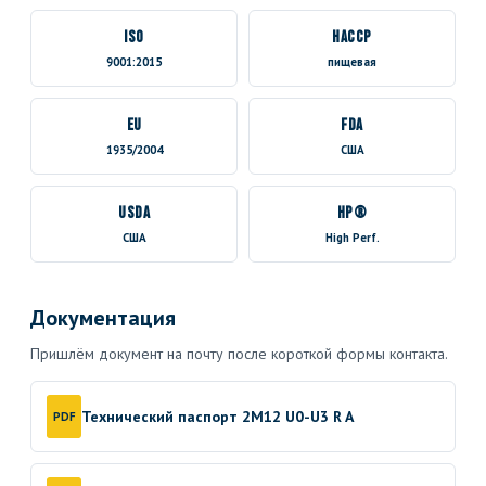
ISO
HACCP
9001:2015
пищевая
EU
FDA
1935/2004
США
USDA
HP®
США
High Perf.
Документация
Пришлём документ на почту после короткой формы контакта.
Технический паспорт 2M12 U0-U3 R A
PDF