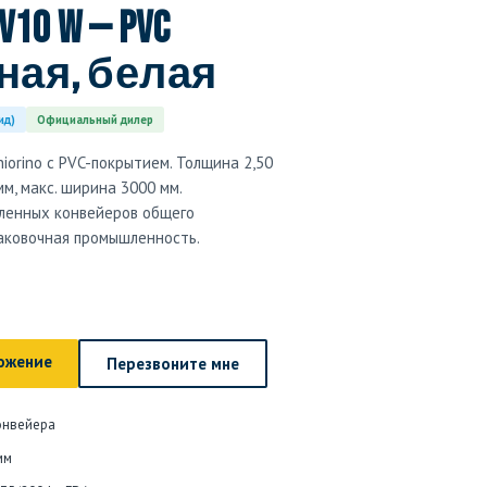
V10 W — PVC
ая, белая
ид)
Официальный дилер
orino с PVC-покрытием. Толщина 2,50
мм, макс. ширина 3000 мм.
ленных конвейеров общего
паковочная промышленность.
ожение
Перезвоните мне
онвейера
мм