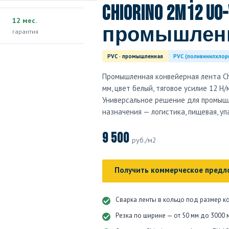
Chiorino 2M12 U0-
12 мес.
промышленн
гарантия
PVC · промышленная
PVC (поливинилхлор
Промышленная конвейерная лента Chi
мм, цвет белый, тяговое усилие 12 Н/
Универсальное решение для промыш
назначения — логистика, пищевая, у
9 500
руб./м2
Получить коммерческое предл
Сварка ленты в кольцо под размер к
Резка по ширине — от 50 мм до 3000 