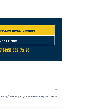
ческое предложение
оните мне
7 (495) 662-73-95
снизу/сверху с указанной нагрузочной