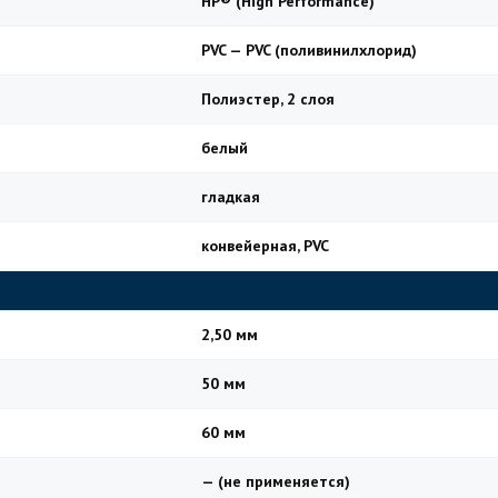
HP® (High Performance)
PVC — PVC (поливинилхлорид)
Полиэстер, 2 слоя
белый
гладкая
конвейерная, PVC
2,50 мм
50 мм
60 мм
— (не применяется)