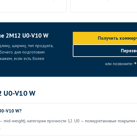
ие 2M12 U0-V10 W
Получить коммер
лину, ширину, тип продукта,
Перезв
абочего дня подготовим
ажем, если есть более
+
или позвоните:
2 U0-V10 W
U0-V10 W?
— mid-weight), категория прочности 12. U0 — полиуретановые покрытия 
.