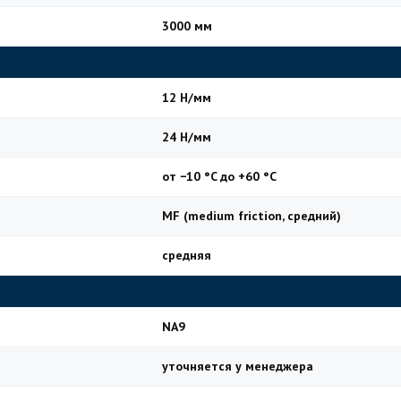
3000 мм
12 Н/мм
24 Н/мм
от −10 °C до +60 °C
MF (medium friction, средний)
средняя
NA9
уточняется у менеджера