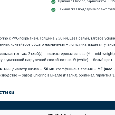
Оригинал Chiorino, сертификаты EU 1
Техническая поддержка по эксплуат
ino с PVC-покрытием. Толщина 2,50 мм, цвет белый, тяговое усилие
нных конвейеров общего назначения — логистика, пищевая, упако
вывается так: 2 слой(я) — полиэстеровая основа (M — mid-weight),
у с указанной нагрузочной способностью. W (white) — белый цвет.
мм
, мин. диаметр шкива —
50 мм
, коэффициент трения —
MF (mediu
изводство — завод Chiorino в Биелле (Италия), оригинал, гарантия 1
стики