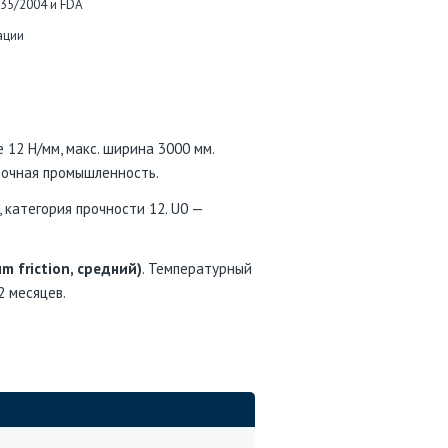
935/2004 и FDA
ации
 12 Н/мм, макс. ширина 3000 мм.
вочная промышленность.
 категория прочности 12. U0 —
m friction, средний)
. Температурный
2 месяцев.