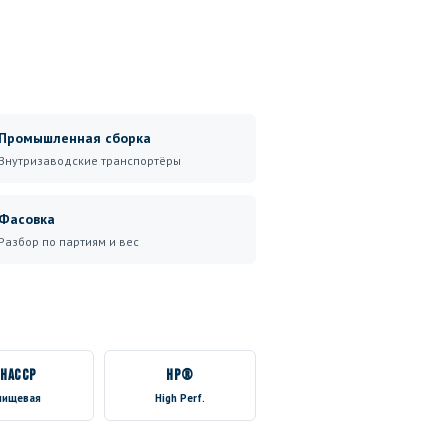
Промышленная сборка
Внутризаводские транспортёры
Фасовка
Разбор по партиям и вес
HACCP
HP®
пищевая
High Perf.