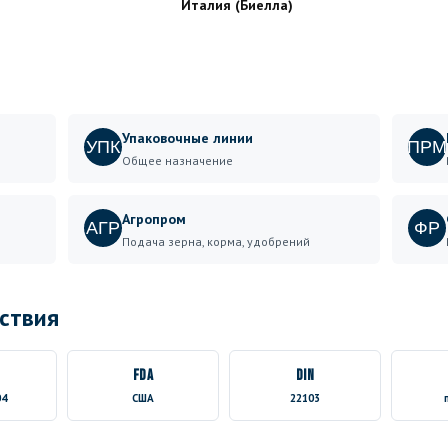
Италия (Биелла)
Упаковочные линии
УПК
ПРМ
Общее назначение
Агропром
АГР
ФР
Подача зерна, корма, удобрений
ствия
FDA
DIN
04
США
22103