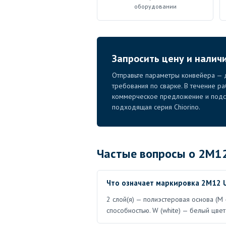
оборудовании
Запросить цену и налич
Отправьте параметры конвейера — д
требования по сварке. В течение р
коммерческое предложение и подск
подходящая серия Chiorino.
Частые вопросы о 2M1
Что означает маркировка 2M12 
2 слой(я) — полиэстеровая основа (M 
способностью. W (white) — белый цвет