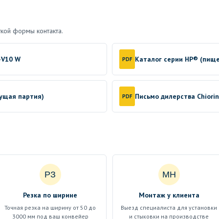
кой формы контакта.
-V10 W
Каталог серии HP® (пищ
PDF
кущая партия)
Письмо дилерства Chiori
PDF
РЗ
МН
Резка по ширине
Монтаж у клиента
Точная резка на ширину от 50 до
Выезд специалиста для установки
3000 мм под ваш конвейер
и стыковки на производстве