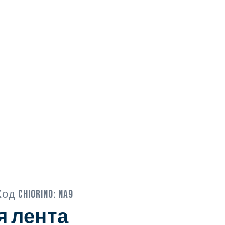
Код Chiorino:
NA9
я лента