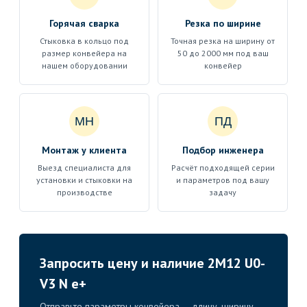
Горячая сварка
Резка по ширине
Стыковка в кольцо под
Точная резка на ширину от
размер конвейера на
50 до 2000 мм под ваш
нашем оборудовании
конвейер
МН
ПД
Монтаж у клиента
Подбор инженера
Выезд специалиста для
Расчёт подходящей серии
установки и стыковки на
и параметров под вашу
производстве
задачу
Запросить цену и наличие 2M12 U0-
V3 N e+
Отправьте параметры конвейера — длину, ширину,