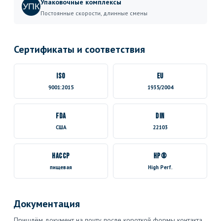
Упаковочные комплексы
УПК
Постоянные скорости, длинные смены
Сертификаты и соответствия
ISO
EU
9001:2015
1935/2004
FDA
DIN
США
22103
HACCP
HP®
пищевая
High Perf.
Документация
Пришлём документ на почту после короткой формы контакта.