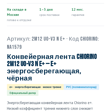
На складе в
1–3 дня
12 мес.
Москве
срок поставки
гарантия
готово к отгрузке
Артикул:
2M12 U0-V3 N e+
· Код Chiorino:
NA1579
Конвейерная лента Chiorino
2M12 U0-V3 N e+ — e+
энергосберегающая,
чёрная
e+ · энергосберегающая · низкое трение
PVC (поливинилхлорид)
Официальный дилер
Энергосберегающая конвейерная лента Chiorino e+.
Низкий коэффициент трения нижнего слоя снижает