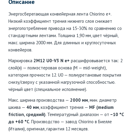
Описание
Энергосберегающая конвейерная лента Chiorino e+.
Низкий коэффициент трения нижнего слоя снижает
энергопотребление привода на 15-30% по сравнению со
стандартными лентами. Толщина 1,90 мм, цвет чёрный,
макс. ширина 2000 мм. Для длинных и круглосуточных
конвейеров.
Маркировка
2M12 U0-V3 N e+
расшифровывается так: 2
слой(я) — полиэстеровая основа (M — mid-weight),
категория прочности 12. U0 — полиуретановые покрытия
снизу/сверху с указанной нагрузочной способностью.
чёрный цвет (специальное исполнение).
Макс. ширина производства —
2000 мм
, мин. диаметр
шкива —
40 мм
, коэффициент трения —
MF (medium
friction, средний)
. Температурный диапазон — от
−10 °C
до +60 °C
. Производство — завод Chiorino в Биелле
(Италия), оригинал, гарантия 12 месяцев.