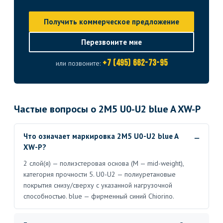
Получить коммерческое предложение
Перезвоните мне
+7 (495) 662-73-95
или позвоните:
Частые вопросы о 2M5 U0-U2 blue A XW-P
Что означает маркировка 2M5 U0-U2 blue A
XW-P?
2 слой(я) — полиэстеровая основа (M — mid-weight),
категория прочности 5. U0-U2 — полиуретановые
покрытия снизу/сверху с указанной нагрузочной
способностью. blue — фирменный синий Chiorino.