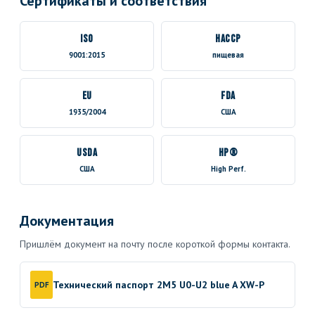
Сертификаты и соответствия
ISO
HACCP
9001:2015
пищевая
EU
FDA
1935/2004
США
USDA
HP®
США
High Perf.
Документация
Пришлём документ на почту после короткой формы контакта.
Технический паспорт 2M5 U0-U2 blue A XW-P
PDF