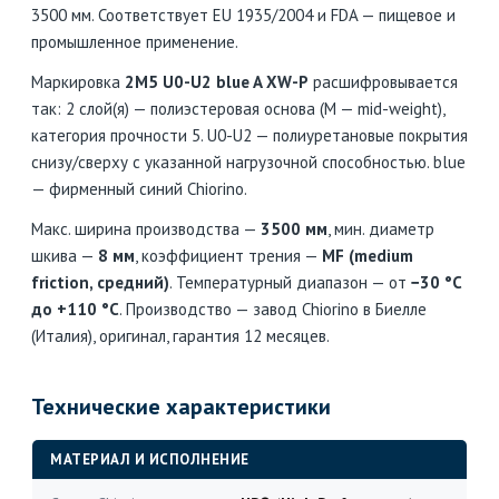
3500 мм. Соответствует EU 1935/2004 и FDA — пищевое и
промышленное применение.
Маркировка
2M5 U0-U2 blue A XW-P
расшифровывается
так: 2 слой(я) — полиэстеровая основа (M — mid-weight),
категория прочности 5. U0-U2 — полиуретановые покрытия
снизу/сверху с указанной нагрузочной способностью. blue
— фирменный синий Chiorino.
Макс. ширина производства —
3500 мм
, мин. диаметр
шкива —
8 мм
, коэффициент трения —
MF (medium
friction, средний)
. Температурный диапазон — от
−30 °C
до +110 °C
. Производство — завод Chiorino в Биелле
(Италия), оригинал, гарантия 12 месяцев.
Технические характеристики
МАТЕРИАЛ И ИСПОЛНЕНИЕ