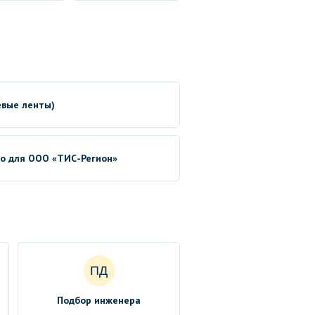
евые ленты)
no для ООО «ТИС-Регион»
ПД
Подбор инженера