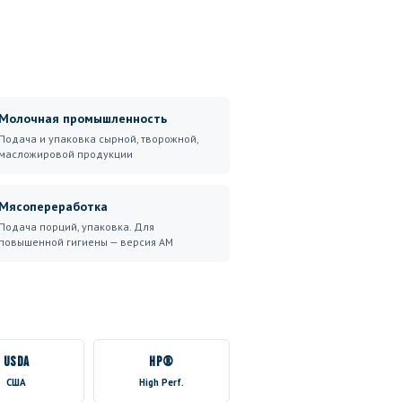
Молочная промышленность
Подача и упаковка сырной, творожной,
масложировой продукции
Мясопереработка
Подача порций, упаковка. Для
повышенной гигиены — версия AM
USDA
HP®
США
High Perf.