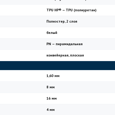
TPU HP® — TPU (полиуретан)
Полиэстер, 2 слоя
белый
PN — пирамидальная
конвейерная, плоская
1,60 мм
8 мм
16 мм
4 мм