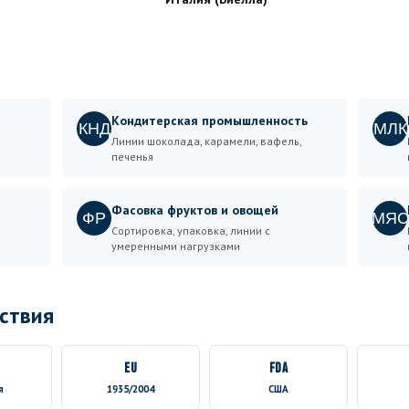
Кондитерская промышленность
КНД
МЛК
Линии шоколада, карамели, вафель,
печенья
Фасовка фруктов и овощей
ФР
МЯС
Сортировка, упаковка, линии с
умеренными нагрузками
ствия
EU
FDA
я
1935/2004
США