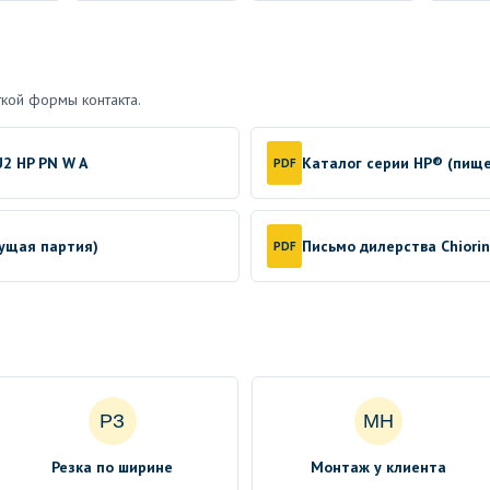
кой формы контакта.
2 HP PN W A
Каталог серии HP® (пищ
PDF
кущая партия)
Письмо дилерства Chiori
PDF
РЗ
МН
Резка по ширине
Монтаж у клиента