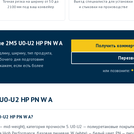
Точная резка на ширину от 50 до
Выезд специалиста для установки
2100 мм под ваш конвейер
и стыковки на производстве
ие 2M5 U0-U2 HP PN W A
Получить коммер
лину, ширину, тип продукта,
Перезв
абочего дня подготовим
ажем, если есть более
+
или позвоните:
U0-U2 HP PN W A
0-U2 HP PN W A?
— mid-weight), категория прочности 5. U0-U2 — полиуретановые покрыти
я High Performance, базовая пищевая. W (white) — белый цвет. PN — пи