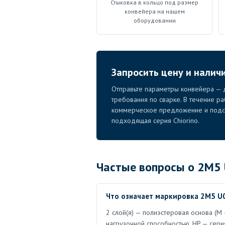
Стыковка в кольцо под размер
конвейера на нашем
оборудовании
Запросить цену и налич
Отправьте параметры конвейера — д
требования по сварке. В течение р
коммерческое предложение и подск
подходящая серия Chiorino.
Частые вопросы о 2M5 
Что означает маркировка 2M5 U
2 слой(я) — полиэстеровая основа (M 
нагрузочной способностью. HP — сери