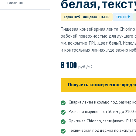
белая, текстур
гарантия
Серия HP® · пищевая · HACCP
TPU HP®
Пищевая конвейерная лента Chiorin
рабочей поверхностью для лучшего с
мм, покрытие TPU, цвет белый. Испо
и контрольных линиях, где важно из
8 100
руб./м2
Получить коммерческое предл
Сварка ленты в кольцо под размер к
Резка по ширине — от 50 мм до 2100 
Оригинал Chiorino, сертификаты EU 1
Техническая поддержка по эксплуат