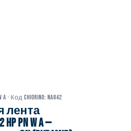
W A
· Код Chiorino:
NA842
я лента
2 HP PN W A —