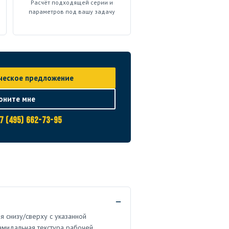
Расчёт подходящей серии и
параметров под вашу задачу
ческое предложение
оните мне
7 (495) 662-73-95
я снизу/сверху с указанной
рамидальная текстура рабочей