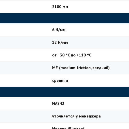
2100 мм
6 Н/мм
12 Н/мм
от −30 °C до +110 °C
MF (medium friction, средний)
средняя
NA842
уточняется у менеджера
Италия (Биелла)