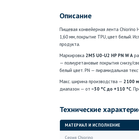
Описание
Пищевая конвейерная лента Chiorino
1,60 мм, покрытие TPU, цвет белый. 
продукта.
Маркировка
2M5 U0-U2 HP PN W A
ра
— полиуретановые покрытия снизу/свер
белый цвет. PN — пирамидальная текс
Макс. ширина производства —
2100 
диапазон — от
−30 °C до +110 °C
. П
Технические характери
МАТЕРИАЛ И ИСПОЛНЕНИЕ
Серия Chiorino