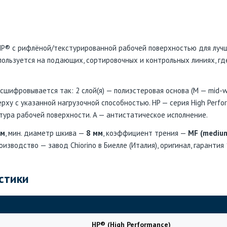
 HP® с рифлёной/текстурированной рабочей поверхностью для лучш
Используется на подающих, сортировочных и контрольных линиях, г
сшифровывается так: 2 слой(я) — полиэстеровая основа (M — mid-we
ху с указанной нагрузочной способностью. HP — серия High Perfor
тура рабочей поверхности. A — антистатическое исполнение.
мм
, мин. диаметр шкива —
8 мм
, коэффициент трения —
MF (medium
роизводство — завод Chiorino в Биелле (Италия), оригинал, гарантия
стики
HP® (High Performance)