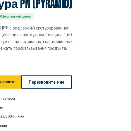
а PN (pyramid)
Официальный дилер
o HP® с рифлёной/текстурированной
цепления с продуктом. Толщина 1,60
льзуется на подающих, сортировочных
бежать проскальзывания продукта.
ожение
Перезвоните мне
онвейера
мм
935/2004 и FDA
ации