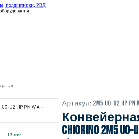
оборудования
p pn w a
Артикул:
2M5 U0-U2 HP PN 
Конвейерна
Chiorino 2M5 U0-U
12 мес.