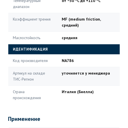
Температурный
от −30 °C до +110 °C
диапазон
Коэффициент трения
MF (medium friction,
средний)
Маслостойкость
средняя
ИДЕНТИФИКАЦИЯ
Код производителя
NA786
Артикул на складе
уточняется у менеджера
ТИС-Регион
Страна
Италия (Биелла)
происхождения
Применение