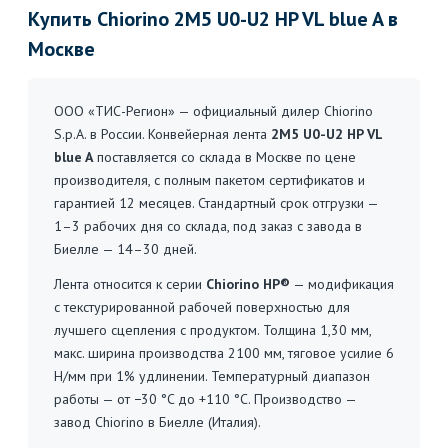
Купить Chiorino 2M5 U0-U2 HP VL blue A в
Москве
ООО «ТИС-Регион» — официальный дилер Chiorino
S.p.A. в России. Конвейерная лента
2M5 U0-U2 HP VL
blue A
поставляется со склада в Москве по цене
производителя, с полным пакетом сертификатов и
гарантией 12 месяцев. Стандартный срок отгрузки —
1–3 рабочих дня со склада, под заказ с завода в
Биелле — 14–30 дней.
Лента относится к серии
Chiorino HP®
— модификация
с текстурированной рабочей поверхностью для
лучшего сцепления с продуктом. Толщина 1,30 мм,
макс. ширина производства 2100 мм, тяговое усилие 6
Н/мм при 1% удлинении. Температурный диапазон
работы — от −30 °C до +110 °C. Производство —
завод Chiorino в Биелле (Италия).