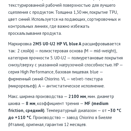
текстурированной рабочей поверхностью для лучшего
сцепления с продуктом. Толщина 1,30 мм, покрытие TPU,
цвет синий. Используется на подающих, сортировочных и
контрольных линиях, где важно избежать
проскальзывания продукта.
Маркировка
2M5 U0-U2 HP VL blue A
расшифровывается
так: 2 слой(я) — полиэстеровая основа (M — mid-weight),
категория прочности 5. U0-U2 — полиуретановые покрытия
снизу/сверху с указанной нагрузочной способностью. HP —
серия High Performance, базовая пищевая. blue —
фирменный синий Chiorino. VL — velvet-текстура
(микрорельеф). A — антистатическое исполнение.
Макс. ширина производства —
2100 мм
, мин. диаметр
шкива —
8 мм
, коэффициент трения —
MF (medium
friction, средний)
. Температурный диапазон — от
−30 °C
до +110 °C
. Производство — завод Chiorino в Биелле
(Италия), оригинал, гарантия 12 месяцев.