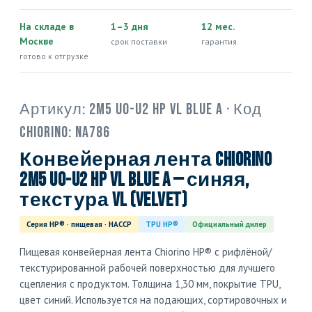
На складе в
1–3 дня
12 мес.
Москве
срок поставки
гарантия
готово к отгрузке
Артикул:
2M5 U0-U2 HP VL blue A
· Код
Chiorino:
NA786
Конвейерная лента Chiorino
2M5 U0-U2 HP VL blue A — синяя,
текстура VL (velvet)
Серия HP® · пищевая · HACCP
TPU HP®
Официальный дилер
Пищевая конвейерная лента Chiorino HP® с рифлёной/
текстурированной рабочей поверхностью для лучшего
сцепления с продуктом. Толщина 1,30 мм, покрытие TPU,
цвет синий. Используется на подающих, сортировочных и