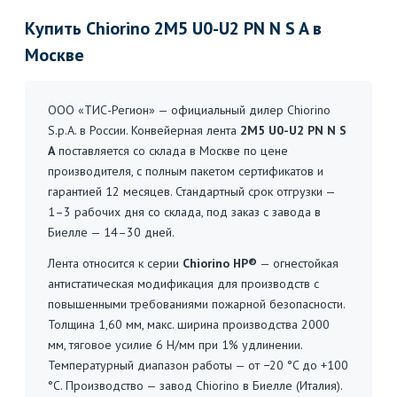
Купить Chiorino 2M5 U0-U2 PN N S A в
Москве
ООО «ТИС-Регион» — официальный дилер Chiorino
S.p.A. в России. Конвейерная лента
2M5 U0-U2 PN N S
A
поставляется со склада в Москве по цене
производителя, с полным пакетом сертификатов и
гарантией 12 месяцев. Стандартный срок отгрузки —
1–3 рабочих дня со склада, под заказ с завода в
Биелле — 14–30 дней.
Лента относится к серии
Chiorino HP®
— огнестойкая
антистатическая модификация для производств с
повышенными требованиями пожарной безопасности.
Толщина 1,60 мм, макс. ширина производства 2000
мм, тяговое усилие 6 Н/мм при 1% удлинении.
Температурный диапазон работы — от −20 °C до +100
°C. Производство — завод Chiorino в Биелле (Италия).