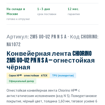
На складе в
1–3 дня
12 мес.
Москве
срок поставки
гарантия
готово к отгрузке
Артикул:
2M5 U0-U2 PN N S A
· Код Chiorino:
NA1072
Конвейерная лента Chiorino
2M5 U0-U2 PN N S A — огнестойкая
чёрная
Серия HP® · огнестойкая · ATEX
TPU (полиуретан)
Официальный дилер
Огнестойкая конвейерная лента Chiorino HP® с
антистатическим исполнением (код N S). Полиуретановое
покрытие, чёрный цвет, толщина 1,60 мм, тяговое усилие 6