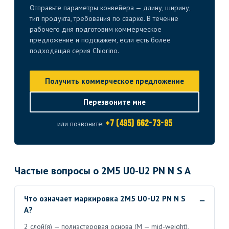
Отправьте параметры конвейера — длину, ширину,
тип продукта, требования по сварке. В течение
рабочего дня подготовим коммерческое
предложение и подскажем, если есть более
подходящая серия Chiorino.
Получить коммерческое предложение
Перезвоните мне
+7 (495) 662-73-95
или позвоните:
Частые вопросы о 2M5 U0-U2 PN N S A
Что означает маркировка 2M5 U0-U2 PN N S
A?
2 слой(я) — полиэстеровая основа (M — mid-weight),