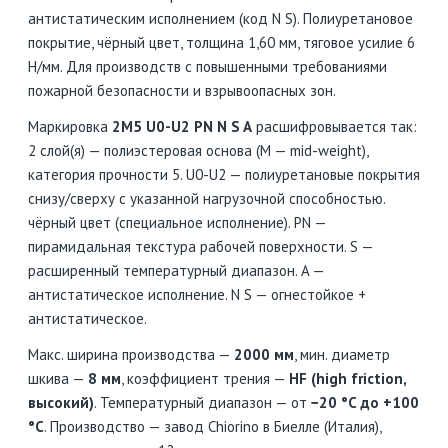
антистатическим исполнением (код N S). Полиуретановое
покрытие, чёрный цвет, толщина 1,60 мм, тяговое усилие 6
Н/мм. Для производств с повышенными требованиями
пожарной безопасности и взрывоопасных зон.
Маркировка
2M5 U0-U2 PN N S A
расшифровывается так:
2 слой(я) — полиэстеровая основа (M — mid-weight),
категория прочности 5. U0-U2 — полиуретановые покрытия
снизу/сверху с указанной нагрузочной способностью.
чёрный цвет (специальное исполнение). PN —
пирамидальная текстура рабочей поверхности. S —
расширенный температурный диапазон. A —
антистатическое исполнение. N S — огнестойкое +
антистатическое.
Макс. ширина производства —
2000 мм
, мин. диаметр
шкива —
8 мм
, коэффициент трения —
HF (high friction,
высокий)
. Температурный диапазон — от
−20 °C до +100
°C
. Производство — завод Chiorino в Биелле (Италия),