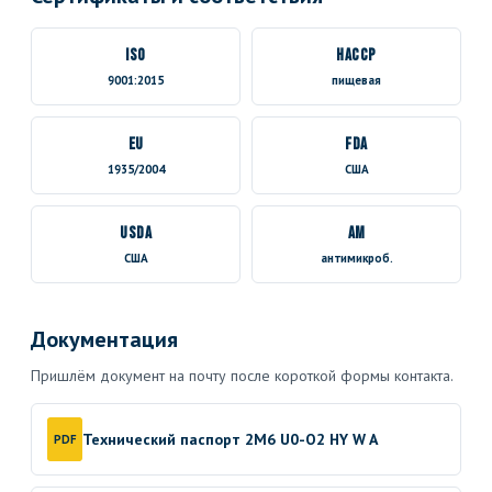
ISO
HACCP
9001:2015
пищевая
EU
FDA
1935/2004
США
USDA
AM
США
антимикроб.
Документация
Пришлём документ на почту после короткой формы контакта.
Технический паспорт 2M6 U0-O2 HY W A
PDF