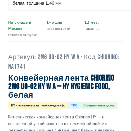
На складе в
1–3 дня
12 мес.
Москве
срок поставки
гарантия
готово к отгрузке
Артикул:
2M6 U0-O2 HY W A
· Код Chiorino:
NA1741
Конвейерная лента Chiorino
2M6 U0-O2 HY W A — HY hygienic food,
белая
HY · гигиеническая · мойка+дезинф.
TPO
Официальный дилер
Гигиеническая конвейерная лента Chiorino HY — с
повышенной устойчивостью к ежесменной мойке и
дезинфекции. Толщина 1,40 мм, цвет белый. Для мясо-,