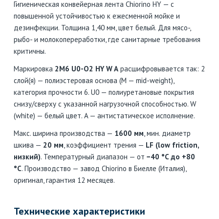
Гигиеническая конвейерная лента Chiorino HY — с
повышенной устойчивостью к ежесменной мойке и
дезинфекции. Толщина 1,40 мм, цвет белый. Для мясо-,
рыбо- и молокопереработки, где санитарные требования
критичны.
Маркировка
2M6 U0-O2 HY W A
расшифровывается так: 2
слой(я) — полиэстеровая основа (M — mid-weight),
категория прочности 6. U0 — полиуретановые покрытия
снизу/сверху с указанной нагрузочной способностью. W
(white) — белый цвет. A — антистатическое исполнение.
Макс. ширина производства —
1600 мм
, мин. диаметр
шкива —
20 мм
, коэффициент трения —
LF (low friction,
низкий)
. Температурный диапазон — от
−40 °C до +80
°C
. Производство — завод Chiorino в Биелле (Италия),
оригинал, гарантия 12 месяцев.
Технические характеристики