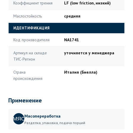
Коэффициент трения
LF (low friction, низкий)
Маслостойкость
средняя
ИДЕНТИФИКАЦИЯ
Код производителя
NA1741
Артикул на складе
уточняется у менеджера
ТИС-Регион
Страна
Италия (Биелла)
происхождения
Применение
Мясопереработка
МЯС
Разделка, упаковка, подача порций