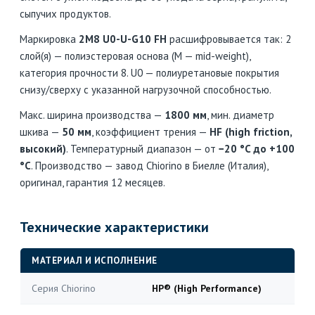
сыпучих продуктов.
Маркировка
2M8 U0-U-G10 FH
расшифровывается так: 2
слой(я) — полиэстеровая основа (M — mid-weight),
категория прочности 8. U0 — полиуретановые покрытия
снизу/сверху с указанной нагрузочной способностью.
Макс. ширина производства —
1800 мм
, мин. диаметр
шкива —
50 мм
, коэффициент трения —
HF (high friction,
высокий)
. Температурный диапазон — от
−20 °C до +100
°C
. Производство — завод Chiorino в Биелле (Италия),
оригинал, гарантия 12 месяцев.
Технические характеристики
МАТЕРИАЛ И ИСПОЛНЕНИЕ
Серия Chiorino
HP® (High Performance)