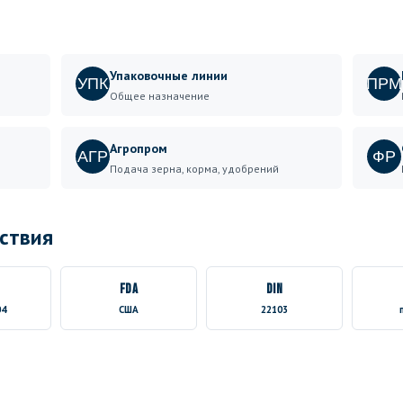
Упаковочные линии
УПК
ПРМ
Общее назначение
Агропром
АГР
ФР
Подача зерна, корма, удобрений
ствия
FDA
DIN
04
США
22103