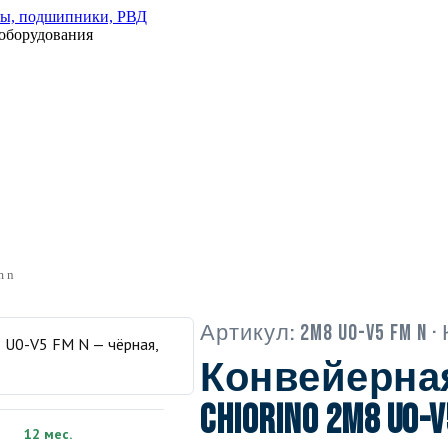
оборудования
m n
Артикул:
2M8 U0-V5 FM N
· 
Конвейерна
Chiorino 2M8 U0-V
12 мес.