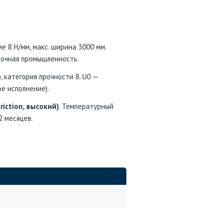
е 8 Н/мм, макс. ширина 3000 мм.
вочная промышленность.
, категория прочности 8. U0 —
е исполнение).
friction, высокий)
. Температурный
2 месяцев.