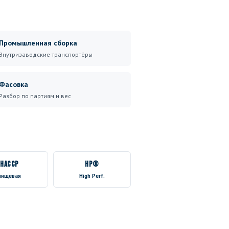
Промышленная сборка
Внутризаводские транспортёры
Фасовка
Разбор по партиям и вес
HACCP
HP®
пищевая
High Perf.