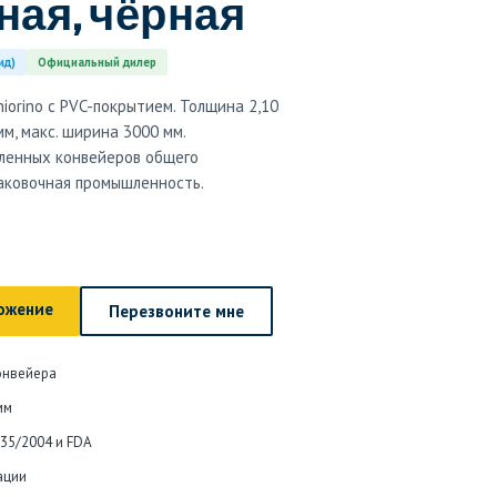
ая, чёрная
ид)
Официальный дилер
orino с PVC-покрытием. Толщина 2,10
мм, макс. ширина 3000 мм.
ленных конвейеров общего
паковочная промышленность.
ожение
Перезвоните мне
онвейера
мм
935/2004 и FDA
ации