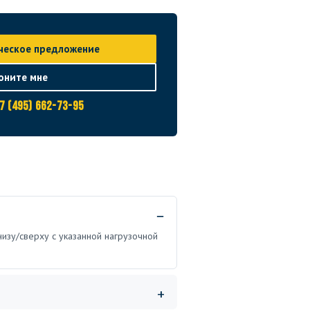
ческое предложение
оните мне
7 (495) 662-73-95
низу/сверху с указанной нагрузочной