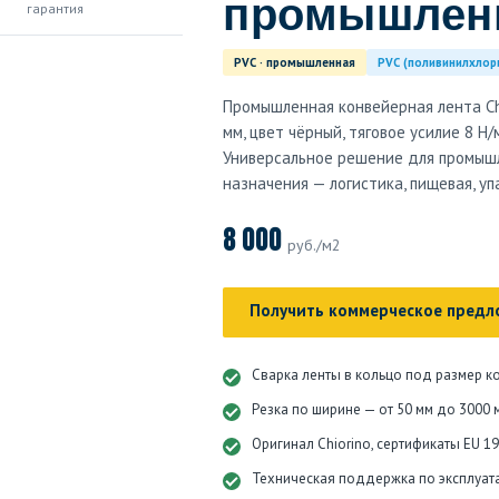
промышленн
гарантия
PVC · промышленная
PVC (поливинилхлор
Промышленная конвейерная лента Chi
мм, цвет чёрный, тяговое усилие 8 Н/
Универсальное решение для промыш
назначения — логистика, пищевая, у
8 000
руб./м2
Получить коммерческое предл
Сварка ленты в кольцо под размер к
Резка по ширине — от 50 мм до 3000 
Оригинал Chiorino, сертификаты EU 1
Техническая поддержка по эксплуат