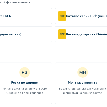
кой формы контакта.
V5 FM N
Каталог серии HP® (пищ
PDF
кущая партия)
Письмо дилерства Chiori
PDF
РЗ
МН
Резка по ширине
Монтаж у клиента
Точная резка на ширину от 50 до
Выезд специалиста для установки
3000 мм под ваш конвейер
и стыковки на производстве