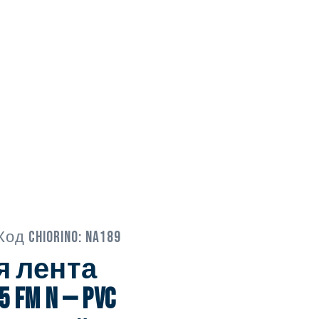
Код Chiorino:
NA189
я лента
5 FM N — PVC