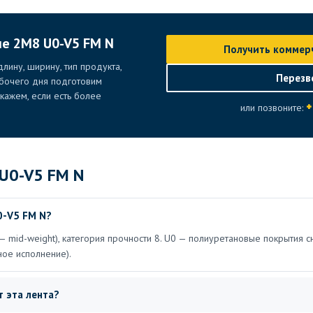
ие 2M8 U0-V5 FM N
Получить коммер
лину, ширину, тип продукта,
Перезв
абочего дня подготовим
ажем, если есть более
+
или позвоните:
U0-V5 FM N
0-V5 FM N?
— mid-weight), категория прочности 8. U0 — полиуретановые покрытия с
ное исполнение).
 эта лента?