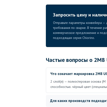
Запросить цену и налич
Отправьте параметры конвейера — д
требования по сварке. В течение р
коммерческое предложение и подск
подходящая серия Chiorino.
Частые вопросы о 2M8 
Что означает маркировка 2M8 U
2 слой(я) — полиэстеровая основа (M 
способностью. чёрный цвет (специаль
Для каких производств подходит