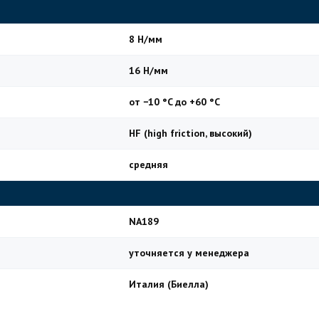
8 Н/мм
16 Н/мм
от −10 °C до +60 °C
HF (high friction, высокий)
средняя
NA189
уточняется у менеджера
Италия (Биелла)