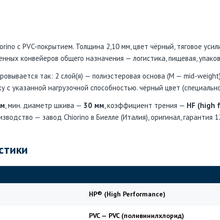
ino с PVC-покрытием. Толщина 2,10 мм, цвет чёрный, тяговое усили
нных конвейеров общего назначения — логистика, пищевая, упако
вывается так: 2 слой(я) — полиэстеровая основа (M — mid-weight)
у с указанной нагрузочной способностью. чёрный цвет (специально
мм
, мин. диаметр шкива —
30 мм
, коэффициент трения —
HF (high 
изводство — завод Chiorino в Биелле (Италия), оригинал, гарантия 1
стики
HP® (High Performance)
PVC — PVC (поливинилхлорид)