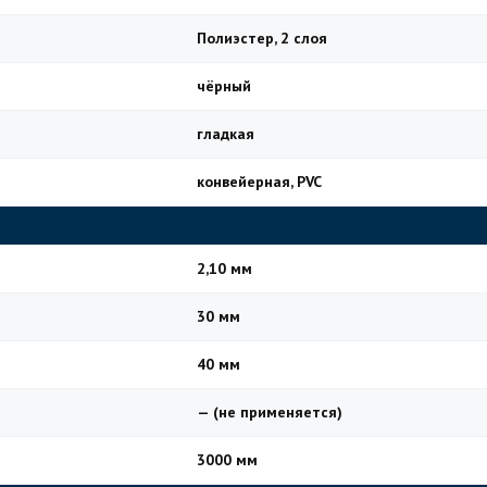
Полиэстер, 2 слоя
чёрный
гладкая
конвейерная, PVC
2,10 мм
30 мм
40 мм
— (не применяется)
3000 мм