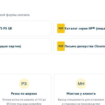
кой формы контакта.
5 PS GR
Каталог серии HP® (пищ
PDF
кущая партия)
Письмо дилерства Chiori
PDF
РЗ
МН
Резка по ширине
Монтаж у клиента
Точная резка на ширину от 50 до
Выезд специалиста для установки
850 мм под ваш конвейер
и стыковки на производстве