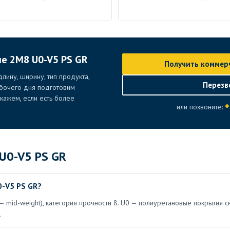
ие 2M8 U0-V5 PS GR
Получить коммер
лину, ширину, тип продукта,
Перезв
абочего дня подготовим
ажем, если есть более
+
или позвоните:
U0-V5 PS GR
0-V5 PS GR?
— mid-weight), категория прочности 8. U0 — полиуретановые покрытия с
.