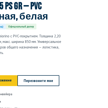
5 PS GR — PVC
ая, белая
ид)
Официальный дилер
orino с PVC-покрытием. Толщина 2,20
м, макс. ширина 850 мм. Универсальное
ов общего назначения — логистика,
ть.
ожение
Перезвоните мне
онвейера
м