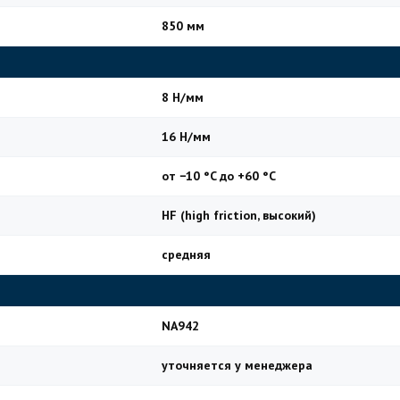
850 мм
8 Н/мм
16 Н/мм
от −10 °C до +60 °C
HF (high friction, высокий)
средняя
NA942
уточняется у менеджера