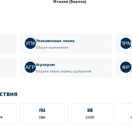
Италия (Биелла)
Упаковочные линии
УПК
ПРМ
Общее назначение
Агропром
АГР
ФР
Подача зерна, корма, удобрений
ствия
FDA
DIN
04
США
22103