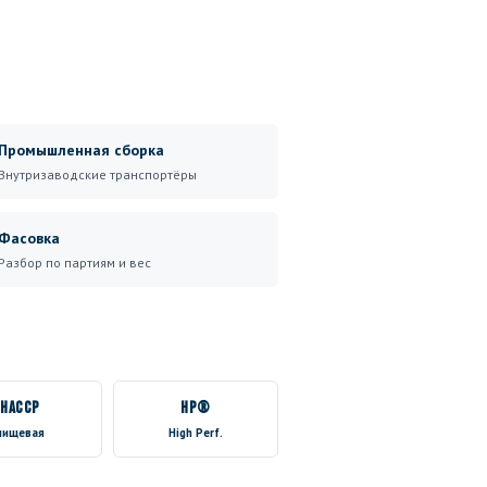
Промышленная сборка
Внутризаводские транспортёры
Фасовка
Разбор по партиям и вес
HACCP
HP®
пищевая
High Perf.