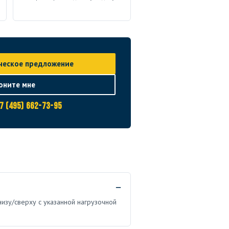
ческое предложение
оните мне
7 (495) 662-73-95
низу/сверху с указанной нагрузочной