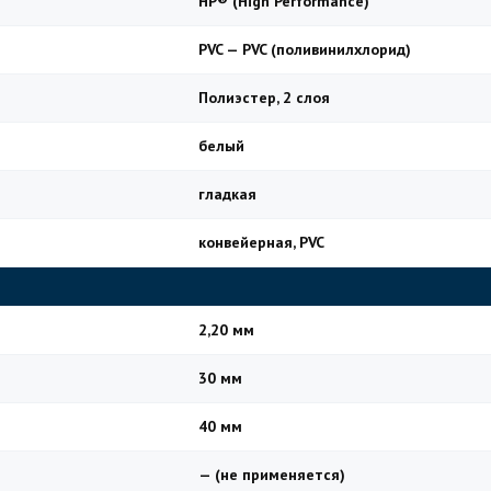
HP® (High Performance)
PVC — PVC (поливинилхлорид)
Полиэстер, 2 слоя
белый
гладкая
конвейерная, PVC
2,20 мм
30 мм
40 мм
— (не применяется)