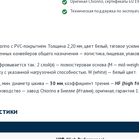
Оригинал Chiorino, сертификаты EU 1
Техническая поддержка по эксплуат
ino с PVC-покрытием. Толщина 2,20 мм, цвет белый, тяговое усилие
нных конвейеров общего назначения — логистика, пищевая, упако
овывается так: 2 слой(я) — полиэстеровая основа (M — mid-weight
у с указанной нагрузочной способностью. W (white) — белый цвет.
м
, мин. диаметр шкива —
30 мм
, коэффициент трения —
HF (high fr
изводство — завод Chiorino в Биелле (Италия), оригинал, гарантия 1
стики