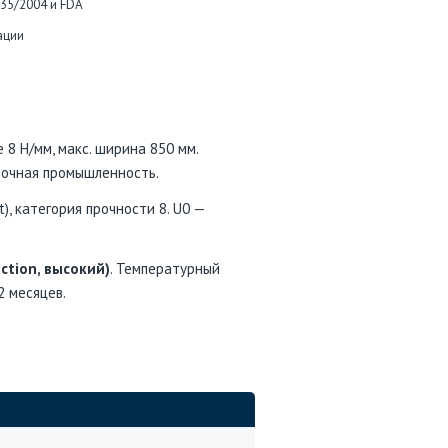
935/2004 и FDA
ации
 8 Н/мм, макс. ширина 850 мм.
вочная промышленность.
), категория прочности 8. U0 —
iction, высокий)
. Температурный
2 месяцев.