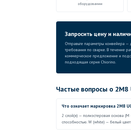
оборудовании
Запросить цену и налич
Отправьте параметры конвейера — д
требования по сварке. В течение р
коммерческое предложение и подск
подходящая серия Chiorino.
Частые вопросы о 2M8 
Что означает маркировка 2M8 U
2 слой(я) — полиэстеровая основа (M 
способностью. W (white) — белый цвет