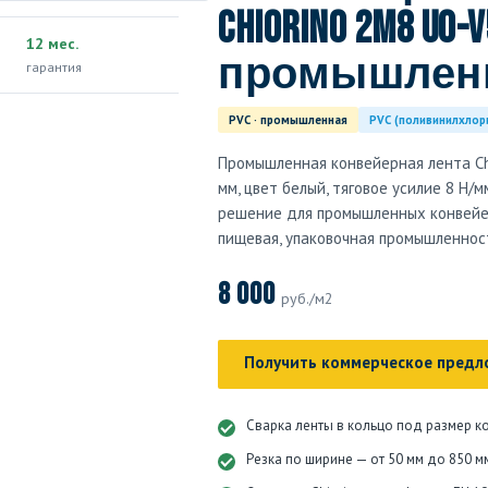
Chiorino 2M8 U0-V
12 мес.
промышленн
гарантия
PVC · промышленная
PVC (поливинилхлор
Промышленная конвейерная лента Chi
мм, цвет белый, тяговое усилие 8 Н/м
решение для промышленных конвейер
пищевая, упаковочная промышленнос
8 000
руб./м2
Получить коммерческое предл
Сварка ленты в кольцо под размер к
Резка по ширине — от 50 мм до 850 м