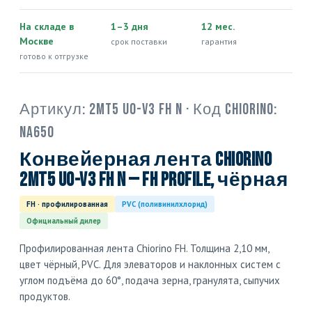
На складе в
1–3 дня
12 мес.
Москве
срок поставки
гарантия
готово к отгрузке
Артикул:
2MT5 U0-V3 FH N
· Код Chiorino:
NA650
Конвейерная лента Chiorino
2MT5 U0-V3 FH N — FH profile, чёрная
FH · профилированная
PVC (поливинилхлорид)
Официальный дилер
Профилированная лента Chiorino FH. Толщина 2,10 мм,
цвет чёрный, PVC. Для элеваторов и наклонных систем с
углом подъёма до 60°, подача зерна, гранулята, сыпучих
продуктов.