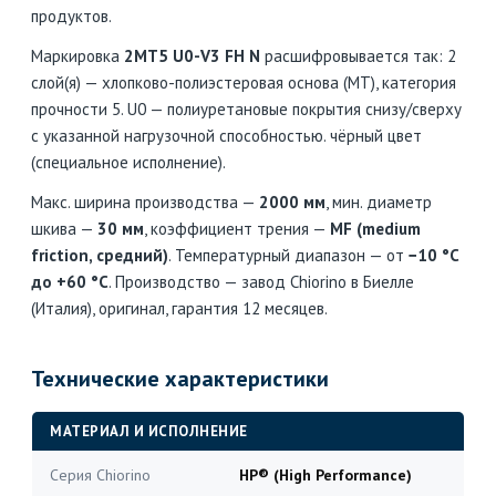
продуктов.
Маркировка
2MT5 U0-V3 FH N
расшифровывается так: 2
слой(я) — хлопково-полиэстеровая основа (MT), категория
прочности 5. U0 — полиуретановые покрытия снизу/сверху
с указанной нагрузочной способностью. чёрный цвет
(специальное исполнение).
Макс. ширина производства —
2000 мм
, мин. диаметр
шкива —
30 мм
, коэффициент трения —
MF (medium
friction, средний)
. Температурный диапазон — от
−10 °C
до +60 °C
. Производство — завод Chiorino в Биелле
(Италия), оригинал, гарантия 12 месяцев.
Технические характеристики
МАТЕРИАЛ И ИСПОЛНЕНИЕ
Серия Chiorino
HP® (High Performance)