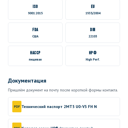
ISO
EU
9001:2015
1935/2004
FDA
DIN
США
22103
HACCP
HP®
пищевая
High Perf.
Документация
Пришлём документ на почту после короткой формы контакта.
Технический паспорт 2MT5 U0-V3 FH N
PDF