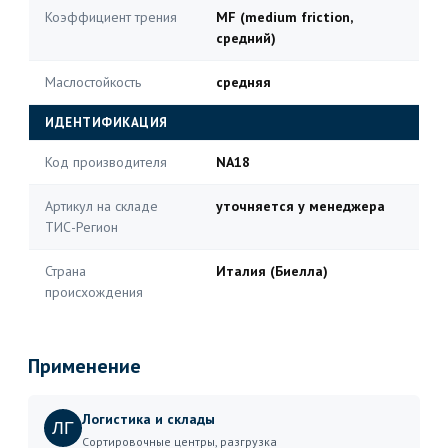
Коэффициент трения
MF (medium friction,
средний)
Маслостойкость
средняя
ИДЕНТИФИКАЦИЯ
Код производителя
NA18
Артикул на складе
уточняется у менеджера
ТИС-Регион
Страна
Италия (Биелла)
происхождения
Применение
Логистика и склады
ЛГ
Сортировочные центры, разгрузка