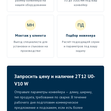
размер конвейера на
50 до 3000 мм под ваш
нашем оборудовании
конвейер
МН
ПД
Монтаж у клиента
Подбор инженера
Выезд специалиста для
Расчёт подходящей серии
установки и стыковки на
и параметров под вашу
производстве
задачу
Запросить цену и наличие 2T12 U0-
V10 W
Отправьте параметры конвейера — длину, ширину,
тип продукта, требования по сварке. В течение
рабочего дня подготовим коммерческое
предложение и подскажем, если есть более