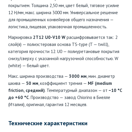
покрытием. Толщина 2,50 мм, цвет белый, тяговое усилие
12 Н/мм, макс. ширина 3000 мм. Универсальное решение
для промышленных конвейеров общего назначения —
логистика, пищевая, упаковочная промышленность.
Маркировка
2T12 U0-V10 W
расшифровывается так: 2
слой(я) — полиэстеровая основа TS-type (T — twill),
категория прочности 12. U0 — полиуретановые покрытия
снизу/сверху с указанной нагрузочной способностью. W
(white) — белый цвет.
Макс. ширина производства —
3000 мм
, мин. диаметр
шкива —
50 мм
, коэффициент трения —
MF (medium
friction, средний)
. Температурный диапазон — от
−10 °C
до +60 °C
. Производство — завод Chiorino в Биелле
(Италия), оригинал, гарантия 12 месяцев.
Технические характеристики