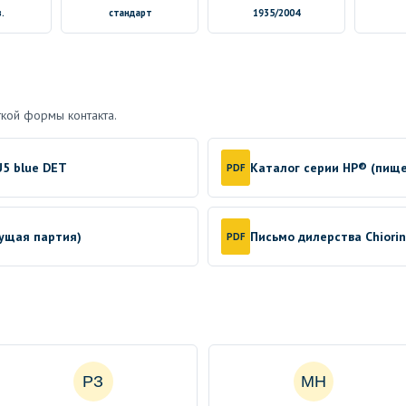
.
стандарт
1935/2004
кой формы контакта.
5 blue DET
Каталог серии HP® (пищ
PDF
кущая партия)
Письмо дилерства Chiori
PDF
РЗ
МН