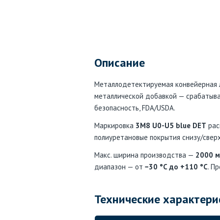
Описание
Металлодетектируемая конвейерная ле
металлической добавкой — срабатыва
безопасность, FDA/USDA.
Маркировка
3M8 U0-U5 blue DET
рас
полиуретановые покрытия снизу/сверх
Макс. ширина производства —
2000 
диапазон — от
−30 °C до +110 °C
. П
Технические характери