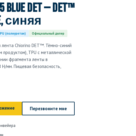
5 blue DET — DET™
le, синяя
PU (полиуретан)
Официальный дилер
лента Chiorino DET™. Тёмно-синий
м продуктом), TPU с металлической
нии фрагмента ленты в
8 Н/мм. Пищевая безопасность,
ожение
Перезвоните мне
онвейера
мм