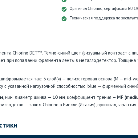
Оригинал Chiorino, сертификаты EU 1
Техническая поддержка по эксплуат
нта Chiorino DET™. Тёмно-синий цвет (визуальный контраст с пи
ет при попадании фрагмента ленты в металлодетектор. Толщина 1,
шифровывается так: 3 слой(я) — полиэстеровая основа (M — mid-wei
у с указанной нагрузочной способностью. blue — фирменный синий 
мм
, мин. диаметр шкива —
10 мм
, коэффициент трения —
MF (mediu
роизводство — завод Chiorino в Биелле (Италия), оригинал, гарантия
стики