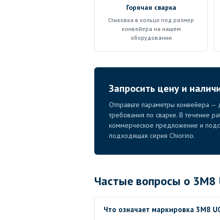
Горячая сварка
Стыковка в кольцо под размер
конвейера на нашем
оборудовании
Запросить цену и налич
Отправьте параметры конвейера — д
требования по сварке. В течение р
коммерческое предложение и подск
подходящая серия Chiorino.
Частые вопросы о 3M8 
Что означает маркировка 3M8 U