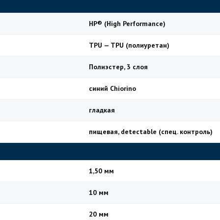
HP® (High Performance)
TPU — TPU (полиуретан)
Полиэстер, 3 слоя
синий Chiorino
гладкая
пищевая, detectable (спец. контроль)
1,50 мм
10 мм
20 мм