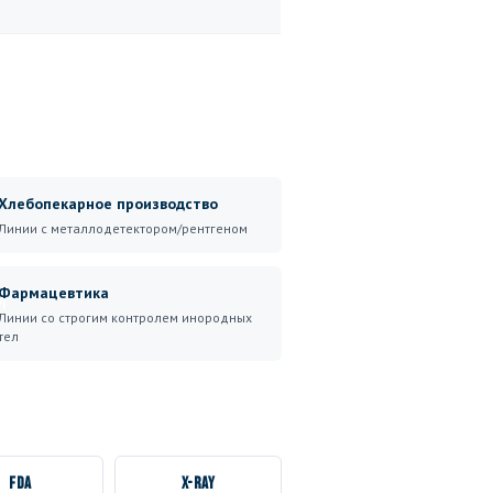
Хлебопекарное производство
Линии с металлодетектором/рентгеном
Фармацевтика
М
Линии со строгим контролем инородных
тел
FDA
X-ray