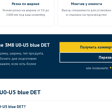
Резка по ширине
Монтаж у клиента
Точная резка на ширину от 50 до
Выезд специалиста для установки
2000 мм под ваш конвейер
и стыковки на производстве
ие 3M8 U0-U5 blue DET
Получить коммер
лину, ширину, тип продукта,
Перезв
абочего дня подготовим
ажем, если есть более
+
или позвоните:
U0-U5 blue DET
0-U5 blue DET?