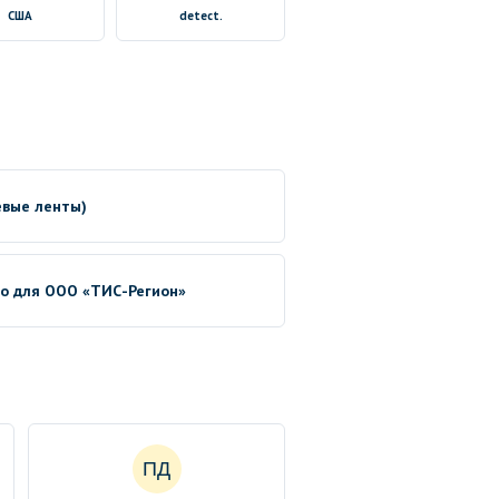
США
detect.
евые ленты)
no для ООО «ТИС-Регион»
ПД