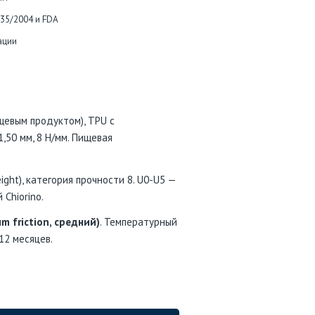
935/2004 и FDA
ации
щевым продуктом), TPU с
50 мм, 8 Н/мм. Пищевая
ght), категория прочности 8. U0-U5 —
Chiorino.
m friction, средний)
. Температурный
 12 месяцев.