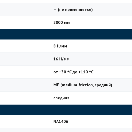
— (не применяется)
2000 мм
8 Н/мм
16 Н/мм
от −30 °C до +110 °C
MF (medium friction, средний)
средняя
NA1406