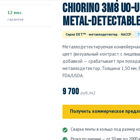
Chiorino 3M8 U0-U
12 мес.
metal-detectab
гарантия
Серия DET™ · металлодетектир. · HACCP
T
Металлодетектируемая конвейерная 
цвет (визуальный контраст с пищевы
добавкой — срабатывает при попада
металлодетектор. Толщина 1,50 мм, 
FDA/USDA.
9 700
руб./м2
Получить коммерческое предл
Сварка ленты в кольцо под размер к
Резка по ширине — от 50 мм до 2000 