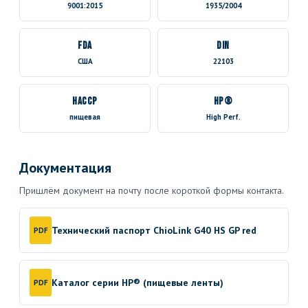
9001:2015
1935/2004
FDA
DIN
США
22103
HACCP
HP®
пищевая
High Perf.
Документация
Пришлём документ на почту после короткой формы контакта.
Технический паспорт ChioLink G40 HS GP red
PDF
Каталог серии HP® (пищевые ленты)
PDF