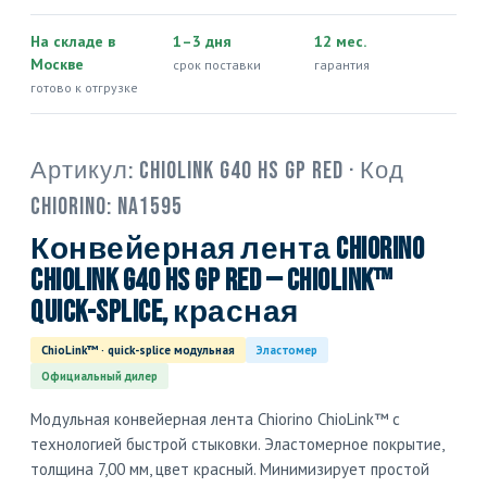
На складе в
1–3 дня
12 мес.
Москве
срок поставки
гарантия
готово к отгрузке
Артикул:
ChioLink G40 HS GP red
· Код
Chiorino:
NA1595
Конвейерная лента Chiorino
ChioLink G40 HS GP red — ChioLink™
quick-splice, красная
ChioLink™ · quick-splice модульная
Эластомер
Официальный дилер
Модульная конвейерная лента Chiorino ChioLink™ с
технологией быстрой стыковки. Эластомерное покрытие,
толщина 7,00 мм, цвет красный. Минимизирует простой