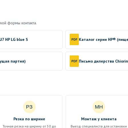
кой формы контакта.
U7 HP LG blue S
Каталог серии HP® (пищ
PDF
кущая партия)
Письмо дилерства Chiori
PDF
РЗ
МН
Резка по ширине
Монтаж у клиента
Точная резка на ширину от 50 до
Выезд специалиста для установки