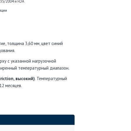
935/2004 и FDA
ации
ие, толщина 3,60 мм, цвет синий
дования.
рху с указанной нагрузочной
асширенный температурный диапазон.
friction, высокий)
. Температурный
 12 месяцев.