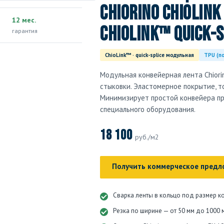
Chiorino ChioLink 
12 мес.
ChioLink™ quick
гарантия
ChioLink™ · quick-splice модульная
TPU (п
Модульная конвейерная лента Chiori
стыковки. Эластомерное покрытие, то
Минимизирует простой конвейера пр
специального оборудования.
18 100
руб./м2
Получить коммерческое предл
Сварка ленты в кольцо под размер к
Резка по ширине — от 50 мм до 1000 