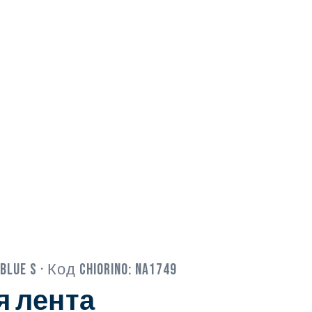
 blue S
· Код Chiorino:
NA1749
я лента