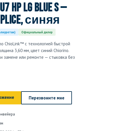
U7 HP LG blue S —
-splice, синяя
олиуретан)
Официальный дилер
no ChioLink™ с технологией быстрой
лщина 3,60 мм, цвет синий Chiorino.
и замене или ремонте — стыковка без
ожение
Перезвоните мне
онвейера
мм