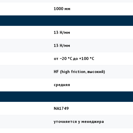
1000 мм
13 Н/мм
13 Н/мм
от −20 °C до +100 °C
HF (high friction, высокий)
средняя
NA1749
уточняется у менеджера