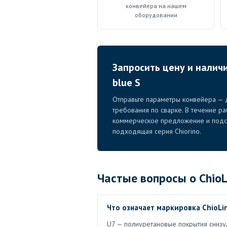
конвейера на нашем
оборудовании
Запросить цену и наличи
blue S
Отправьте параметры конвейера — д
требования по сварке. В течение р
коммерческое предложение и подск
подходящая серия Chiorino.
Частые вопросы о ChioLi
Что означает маркировка ChioLin
U7 — полиуретановые покрытия снизу/