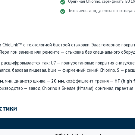
Оригинал Chiorino, сертификаты EU 1
Техническая поддержка по эксплуат
o ChioLink™ с технологией быстрой стыковки. Эластомерное покрыт
ейера при замене или ремонте — стыковка без специального обору
расшифровывается так: U7 — полиуретановые покрытия снизу/све
rmance, базовая пищевая. blue — фирменный синий Chiorino. S — р
мм
, мин. диаметр шкива —
20 мм
, коэффициент трения —
HF (high 
роизводство — завод Chiorino в Биелле (Италия), оригинал, гарантия
стики