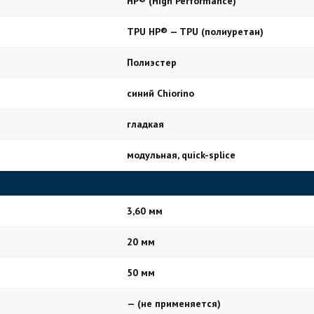
HP® (High Performance)
TPU HP® — TPU (полиуретан)
Полиэстер
синий Chiorino
гладкая
модульная, quick-splice
3,60 мм
20 мм
50 мм
— (не применяется)