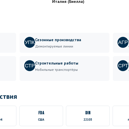
Италия (Биелла)
Сезонные производства
УПК
АГР
Демонтируемые линии
Строительные работы
СТР
СРТ
Мобильные транспортёры
ствия
FDA
DIN
04
США
22103