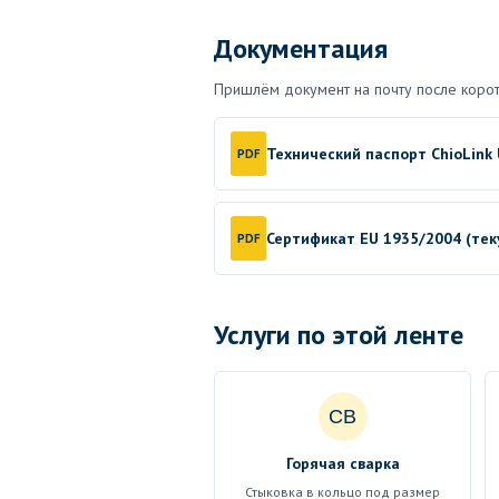
Документация
Пришлём документ на почту после корот
Технический паспорт ChioLink 
PDF
Сертификат EU 1935/2004 (те
PDF
Услуги по этой ленте
СВ
Горячая сварка
Стыковка в кольцо под размер