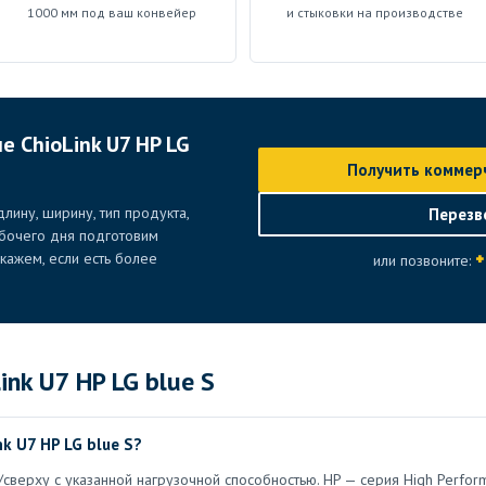
1000 мм под ваш конвейер
и стыковки на производстве
е ChioLink U7 HP LG
Получить коммер
лину, ширину, тип продукта,
Перезв
абочего дня подготовим
+
ажем, если есть более
или позвоните:
nk U7 HP LG blue S
k U7 HP LG blue S?
сверху с указанной нагрузочной способностью. HP — серия High Perform