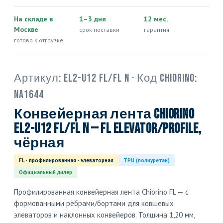
На складе в
1–3 дня
12 мес.
Москве
срок поставки
гарантия
готово к отгрузке
Артикул:
EL2-U12 FL/FL N
· Код Chiorino:
NA1644
Конвейерная лента Chiorino
EL2-U12 FL/FL N — FL elevator/profile,
чёрная
FL · профилированная · элеваторная
TPU (полиуретан)
Официальный дилер
Профилированная конвейерная лента Chiorino FL — с
формованными рёбрами/бортами для ковшевых
элеваторов и наклонных конвейеров. Толщина 1,20 мм,