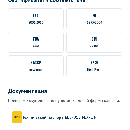
Сертификаты и соответствия
ISO
EU
9001:2015
1935/2004
FDA
DIN
США
22103
HACCP
HP®
пищевая
High Perf.
Документация
Пришлём документ на почту после короткой формы контакта.
Технический паспорт EL2-U12 FL/FL N
PDF