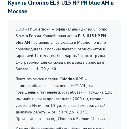
Купить Chiorino EL3-U15 HP PN blue AM в
Москве
ООО «ТИС-Регион» — официальный дилер Chiorino
S.p.A. в России. Конвейерная лента
EL3-U15 HP PN
blue AM
поставляется со склада в Москве по цене
производителя, с полным пакетом сертификатов и
гарантией 12 месяцев. Стандартный срок отгрузки —
1–3 рабочих дня со склада, под заказ с завода в
Биелле — 14–30 дней.
Лента относится к серии
Chiorino HP®
—
антимикробная пищевая лента HP® AM для
повышенных гигиенических требований. Толщина 1,50
мм, макс. ширина производства 2000 мм, тяговое
усилие 3 Н/мм при 1% удлинении. Температурный
диапазон работы — от −30 °C до +60 °C.
Производство — завод Chiorino в Биелле (Италия).
Для подбора конкретной модификации под вашу