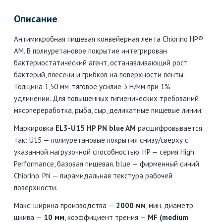
Описание
Антимикробная пищевая конвейерная лента Chiorino HP®
AM. В полиуретановое покрытие интегрирован
бактериостатический агент, останавливающий рост
бактерий, плесени и грибков на поверхности ленты.
Толщина 1,50 мм, тяговое усилие 3 Н/мм при 1%
удлинении. Для повышенных гигиенических требований:
мясопереработка, рыба, сыр, деликатные пищевые линии.
Маркировка
EL3-U15 HP PN blue AM
расшифровывается
так: U15 — полиуретановые покрытия снизу/сверху с
указанной нагрузочной способностью. HP — серия High
Performance, базовая пищевая. blue — фирменный синий
Chiorino. PN — пирамидальная текстура рабочей
поверхности.
Макс. ширина производства —
2000 мм
, мин. диаметр
шкива —
10 мм
, коэффициент трения —
MF (medium