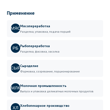
Применение
Мясопереработка
МЯС
Разделка, упаковка, подача порций
Рыбопереработка
РБ
Разделка, фасовка, засолка
Сыроделие
СЫР
Формовка, созревание, порционирование
Молочная промышленность
МЛК
Выпуск и упаковка деликатных молочных продуктов
Хлебопекарное производство
ХЛ