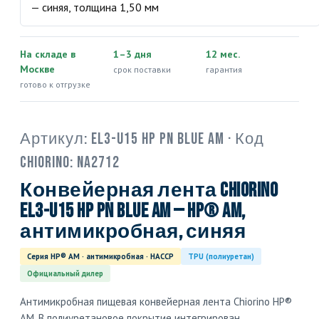
На складе в
1–3 дня
12 мес.
Москве
срок поставки
гарантия
готово к отгрузке
Артикул:
EL3-U15 HP PN blue AM
· Код
Chiorino:
NA2712
Конвейерная лента Chiorino
EL3-U15 HP PN blue AM — HP® AM,
антимикробная, синяя
Серия HP® AM · антимикробная · HACCP
TPU (полиуретан)
Официальный дилер
Антимикробная пищевая конвейерная лента Chiorino HP®
AM. В полиуретановое покрытие интегрирован