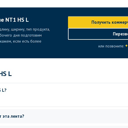
ие NT1 HS L
Получить коммер
лину, ширину, тип продукта,
Перезв
абочего дня подготовим
ажем, если есть более
+
или позвоните:
HS L
 L?
 эта лента?