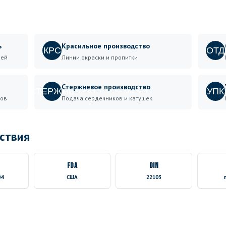
ь
Красильное производство
КРС
ОТД
ней
Линии окраски и пропитки
Стержневое производство
СТЕРЖНЬ
УПК
хов
Подача сердечников и катушек
ствия
FDA
DIN
04
США
22103