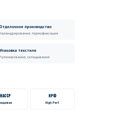
Отделочное производство
Каландрирование, термофиксация
Упаковка текстиля
Рулонирование, складывание
HACCP
HP®
пищевая
High Perf.