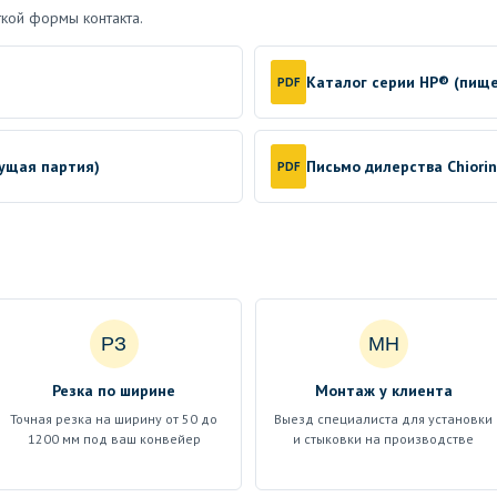
кой формы контакта.
Каталог серии HP® (пищ
PDF
кущая партия)
Письмо дилерства Chiori
PDF
РЗ
МН
Резка по ширине
Монтаж у клиента
Точная резка на ширину от 50 до
Выезд специалиста для установки
1200 мм под ваш конвейер
и стыковки на производстве