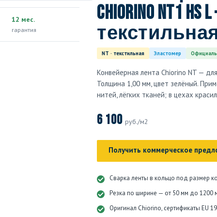
Chiorino NT1 HS L
12 мес.
текстильная
гарантия
NT · текстильная
Эластомер
Официаль
Конвейерная лента Chiorino NT — дл
Толщина 1,00 мм, цвет зелёный. Прим
нитей, лёгких тканей; в цехах краси
6 100
руб./м2
Получить коммерческое предл
Сварка ленты в кольцо под размер к
Резка по ширине — от 50 мм до 1200 
Оригинал Chiorino, сертификаты EU 1