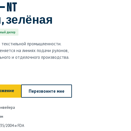
 — NT
, зелёная
ный дилер
я текстильной промышленности.
еняется на линиях подачи рулонов,
льного и отделочного производства.
ожение
Перезвоните мне
онвейера
мм
935/2004 и FDA