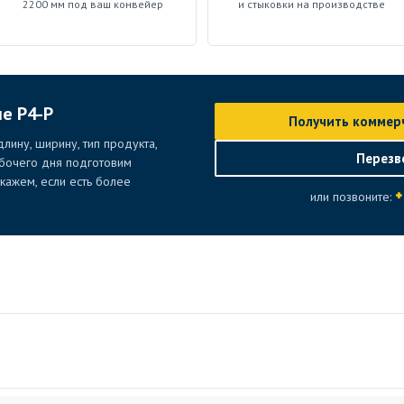
2200 мм под ваш конвейер
и стыковки на производстве
ие P4-P
Получить коммер
лину, ширину, тип продукта,
Перезв
абочего дня подготовим
ажем, если есть более
+
или позвоните: