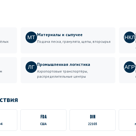
Материалы и сыпучее
МТ
НКЛ
жёлых
Подача песка, гранулята, щепы, вторсырья
Промышленная логистика
ЛГ
АГР
ём
Аэропортовые транспортёры,
распределительные центры
ствия
FDA
DIN
04
США
22103