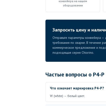
конвейера на нашем
оборудовании
Запросить цену и налич
Отправьте параметры конвейера — д
требования по сварке. В течение р
коммерческое предложение и подск
подходящая серия Chiorino.
Частые вопросы о P4-P
Что означает маркировка P4-P?
W (white) — белый цвет.