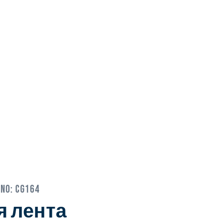
ino:
CG164
я лента