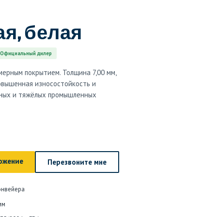
я, белая
Официальный дилер
мерным покрытием. Толщина 7,00 мм,
Повышенная износостойкость и
вных и тяжёлых промышленных
ожение
Перезвоните мне
онвейера
мм