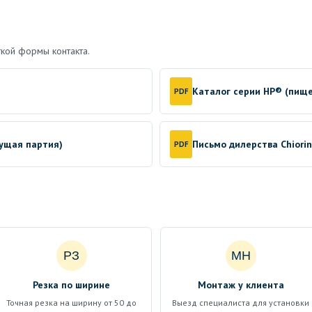
кой формы контакта.
Каталог серии HP® (пищ
PDF
кущая партия)
Письмо дилерства Chiori
PDF
РЗ
МН
Резка по ширине
Монтаж у клиента
Точная резка на ширину от 50 до
Выезд специалиста для установки