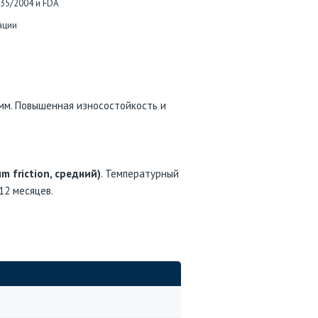
935/2004 и FDA
ации
 мм. Повышенная износостойкость и
m friction, средний)
. Температурный
 12 месяцев.