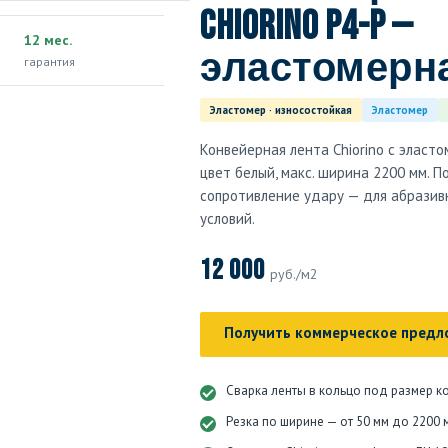
Chiorino P4-P —
12 мес.
эластомерна
гарантия
Эластомер · износостойкая
Эластомер
Конвейерная лента Chiorino с эласто
цвет белый, макс. ширина 2200 мм. 
сопротивление удару — для абрази
условий.
12 000
руб./м2
Получить коммерческое предл
Сварка ленты в кольцо под размер к
Резка по ширине — от 50 мм до 2200 