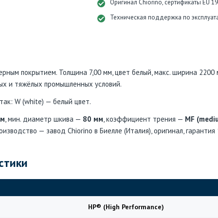
Оригинал Chiorino, сертификаты EU 1
Техническая поддержка по эксплуат
ерным покрытием. Толщина 7,00 мм, цвет белый, макс. ширина 2200
ых и тяжёлых промышленных условий.
к: W (white) — белый цвет.
мм
, мин. диаметр шкива —
80 мм
, коэффициент трения —
MF (mediu
роизводство — завод Chiorino в Биелле (Италия), оригинал, гарантия
стики
HP® (High Performance)