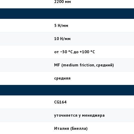
2200 мм
5 Н/мм
10 Н/мм
от −30 °C до +100 °C
MF (medium friction, средний)
средняя
CG164
уточняется у менеджера
Италия (Биелла)