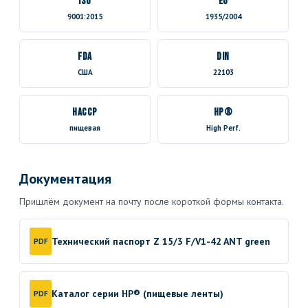
ISO
EU
9001:2015
1935/2004
FDA
DIN
США
22103
HACCP
HP®
пищевая
High Perf.
Документация
Пришлём документ на почту после короткой формы контакта.
Технический паспорт Z 15/3 F/V1-42 ANT green
PDF
Каталог серии HP® (пищевые ленты)
PDF