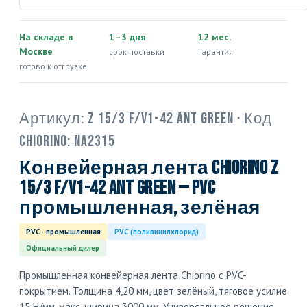
На складе в
1–3 дня
12 мес.
Москве
срок поставки
гарантия
готово к отгрузке
Артикул:
Z 15/3 F/V1-42 ANT green
· Код
Chiorino:
NA2315
Конвейерная лента Chiorino Z
15/3 F/V1-42 ANT green — PVC
промышленная, зелёная
PVC · промышленная
PVC (поливинилхлорид)
Официальный дилер
Промышленная конвейерная лента Chiorino с PVC-
покрытием. Толщина 4,20 мм, цвет зелёный, тяговое усилие
15 Н/мм, макс. ширина 3000 мм. Универсальное решение