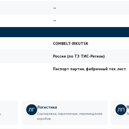
—
—
COMBELT-IRKUTSK
Россия (по ТЗ ТИС-Регион)
Паспорт партии, фабричный тех. лист
Логистика
Л
ЛГ
ЛП
ь
Сортировка, накопление, перемещение
Т
коробов