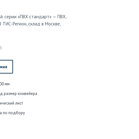
sk серии «ПВХ стандарт» — ПВХ,
 ТИС-Регион, склад в Москве,
П
 мне
00 мм
од размер конвейера
ический лист
а по подбору