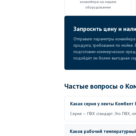
конвейера на нашем
оборудовании
Запросить цену и нали
Отправьте параметры конвейера —
продукта, требования по мойке.
подготовим коммерческое пред
подойдёт ли более выгодная се
Частые вопросы о Ком
Какая серия у ленты Комбелт I
Серия — ПВХ стандарт. Это ПВХ, о
Каков рабочий температурны