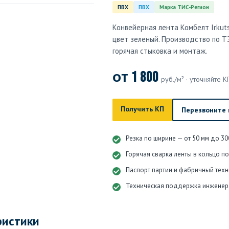
ПВХ
ПВХ
Марка ТИС-Регион
Конвейерная лента Комбелт Irkut
цвет зеленый. Производство по ТЗ
горячая стыковка и монтаж.
от 1 800
руб./м² · уточняйте К
Получить КП
Перезвоните
Резка по ширине — от 50 мм до 30
Горячая сварка ленты в кольцо п
Паспорт партии и фабричный техн
Техническая поддержка инженер
ристики