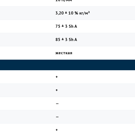
3,20 ± 10 % кг/м²
75 ± 3 Sh A
85 ± 3 Sh A
жесткая
+
+
—
—
+