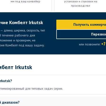
мм под ваш конвейер
установки и стыковки на
производстве
чие Комбелт Irkutsk
Получить коммерч
 длина, ширина, скорость, тип
Перезво
 В течение рабочего дня
ложение и проверим, не
+7
или позвоните:
рия Комбелт под вашу задачу.
белт Irkutsk
rkutsk?
птимизированный для типовых задач серии.
й диапазон?