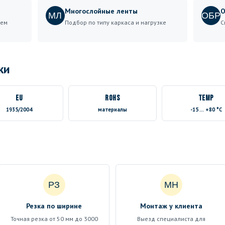
Многослойные ленты
О
МЛ
ОБР
шем
Подбор по типу каркаса и нагрузке
С
ки
EU
RoHS
TEMP
1935/2004
материалы
-15 … +80 °C
РЗ
МН
Резка по ширине
Монтаж у клиента
Точная резка от 50 мм до 3000
Выезд специалиста для