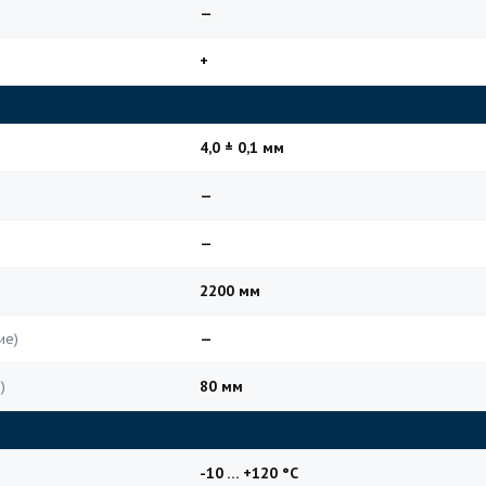
—
+
4,0 ± 0,1 мм
—
—
2200 мм
ие)
—
)
80 мм
-10 … +120 °C