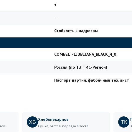
+
—
Стойкость к надрезам
COMBELT-LJUBLJANA_BLACK_4_0
Россия (по ТЗ ТИС-Регион)
Паспорт партии, фабричный тех. лист
Хлебопекарное
Т
ХБ
ТК
тов
Сушка, отстой, передача теста
О