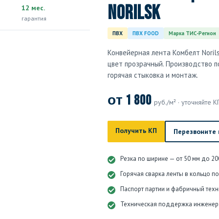
Norilsk
12 мес.
гарантия
ПВХ
ПВХ FOOD
Марка ТИС-Регион
Конвейерная лента Комбелт Noril
цвет прозрачный. Производство по
горячая стыковка и монтаж.
от 1 800
руб./м² · уточняйте К
Получить КП
Перезвоните
Резка по ширине — от 50 мм до 20
Горячая сварка ленты в кольцо п
Паспорт партии и фабричный техн
Техническая поддержка инженер