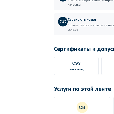
Фасовка, формование, контрол
качества
Сервис стыковки
СС
Горячая сварка в кольцо на на
складе
Сертификаты и допус
СЭЗ
санит.-эпид.
Услуги по этой ленте
СВ