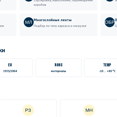
ь
Сортировка, накопление, перемещение
Т
коробов
Многослойные ленты
О
МЛ
ОБР
шем
Подбор по типу каркаса и нагрузке
С
ки
EU
RoHS
TEMP
1935/2004
материалы
-10 … +80 °C
РЗ
МН