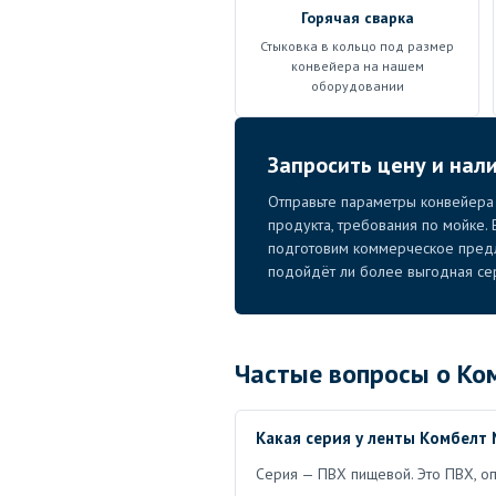
Горячая сварка
Стыковка в кольцо под размер
конвейера на нашем
оборудовании
Запросить цену и нали
Отправьте параметры конвейера —
продукта, требования по мойке.
подготовим коммерческое пред
подойдёт ли более выгодная се
Частые вопросы о Ком
Какая серия у ленты Комбелт N
Серия — ПВХ пищевой. Это ПВХ, о