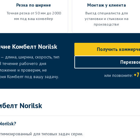
Резка по ширине
Монтаж у клиента
Точная резка от 50 мм до 2000
Выезд специалиста для
мм под ваш конвейер
установки и стыковки на
производстве
чие Комбелт Norilsk
Получить коммерч
 длина, ширина, скорость, тип
Перезво
 В течение рабочего дня
ложение и проверим, не
+7
или позвоните:
рия Комбелт под вашу задачу.
белт Norilsk
orilsk?
птимизированный для типовых задач серии.