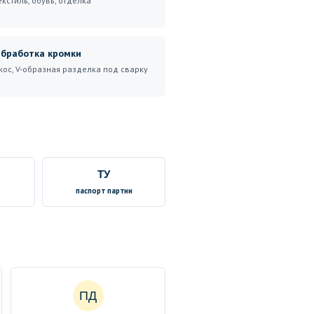
екстиль, обувь, отделка
бработка кромки
кос, V-образная разделка под сварку
ТУ
паспорт партии
ПД