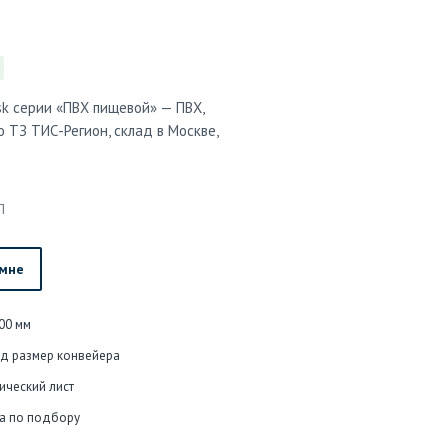
sk серии «ПВХ пищевой» — ПВХ,
 ТЗ ТИС-Регион, склад в Москве,
П
 мне
00 мм
од размер конвейера
ический лист
а по подбору