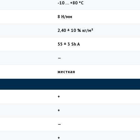
-10 … +80 °C
8 Н/мм
2,40 ± 10 % кг/м²
55 ± 3 Sh A
—
жесткая
+
+
—
+