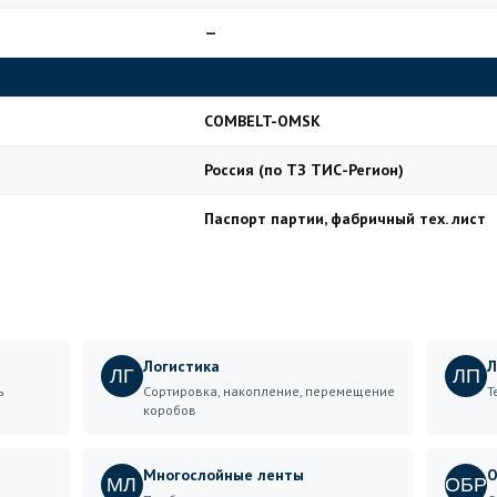
—
COMBELT-OMSK
Россия (по ТЗ ТИС-Регион)
Паспорт партии, фабричный тех. лист
Логистика
Л
ЛГ
ЛП
ь
Сортировка, накопление, перемещение
Т
коробов
Многослойные ленты
О
МЛ
ОБР