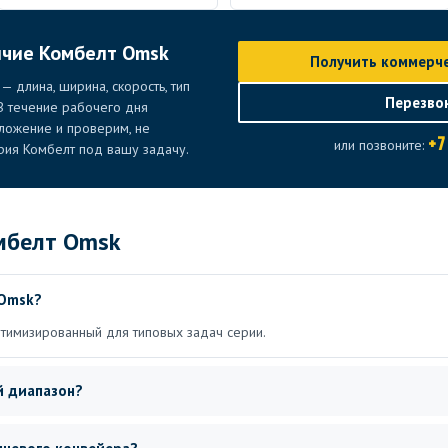
ичие Комбелт Omsk
Получить коммерч
 длина, ширина, скорость, тип
Перезво
 В течение рабочего дня
ложение и проверим, не
+7
или позвоните:
рия Комбелт под вашу задачу.
мбелт Omsk
 Omsk?
птимизированный для типовых задач серии.
й диапазон?