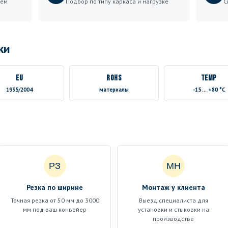
шем
Подбор по типу каркаса и нагрузке
С
ки
EU
RoHS
TEMP
1935/2004
материалы
-15 … +80 °C
РЗ
МН
Резка по ширине
Монтаж у клиента
Точная резка от 50 мм до 3000
Выезд специалиста для
мм под ваш конвейер
установки и стыковки на
производстве