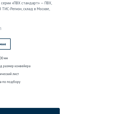
 серии «ПВХ стандарт» — ПВХ,
 ТИС-Регион, склад в Москве,
П
 мне
00 мм
од размер конвейера
ический лист
а по подбору