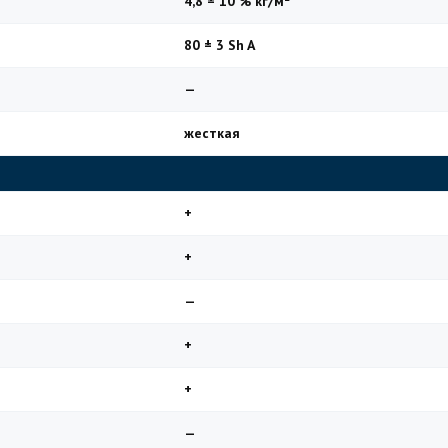
4,8 ± 10 % кг/м²
80 ± 3 Sh A
—
жесткая
+
+
—
+
+
—