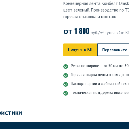
Конвейерная лента Комбелт Omsk
цвет зеленый. Производство по ТЗ
горячая стыковка и монтаж.
от 1 800
руб./м² · уточняйте К
Получить КП
Перезвоните
Резка по ширине — от 50 мм до 30
Горячая сварка ленты в кольцо п
Паспорт партии и фабричный техн
Техническая поддержка инженер
ристики