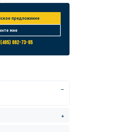
еское предложение
ните мне
 (495) 662-73-95