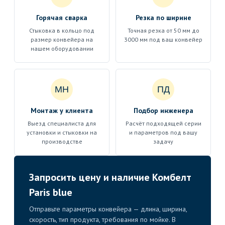
Горячая сварка
Резка по ширине
Стыковка в кольцо под
Точная резка от 50 мм до
размер конвейера на
3000 мм под ваш конвейер
нашем оборудовании
МН
ПД
Монтаж у клиента
Подбор инженера
Выезд специалиста для
Расчёт подходящей серии
установки и стыковки на
и параметров под вашу
производстве
задачу
Запросить цену и наличие Комбелт
Paris blue
Отправьте параметры конвейера — длина, ширина,
скорость, тип продукта, требования по мойке. В