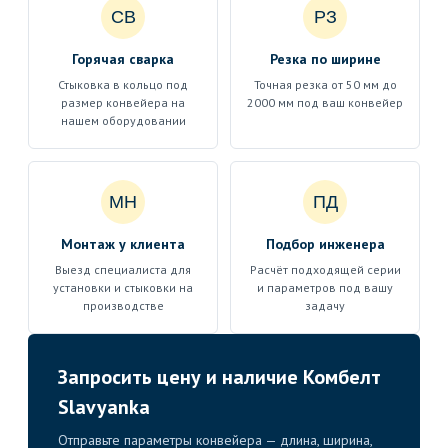
СВ
РЗ
Горячая сварка
Резка по ширине
Стыковка в кольцо под
Точная резка от 50 мм до
размер конвейера на
2000 мм под ваш конвейер
нашем оборудовании
МН
ПД
Монтаж у клиента
Подбор инженера
Выезд специалиста для
Расчёт подходящей серии
установки и стыковки на
и параметров под вашу
производстве
задачу
Запросить цену и наличие Комбелт
Slavyanka
Отправьте параметры конвейера — длина, ширина,