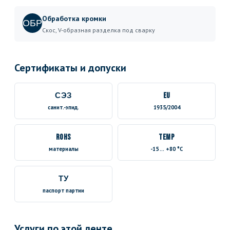
Обработка кромки
ОБР
Скос, V-образная разделка под сварку
Сертификаты и допуски
СЭЗ
EU
санит.-эпид.
1935/2004
RoHS
TEMP
материалы
-15 … +80 °C
ТУ
паспорт партии
Услуги по этой ленте