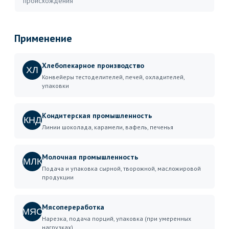
происхождения
Применение
Хлебопекарное производство
ХЛ
Конвейеры тестоделителей, печей, охладителей,
упаковки
Кондитерская промышленность
КНД
Линии шоколада, карамели, вафель, печенья
Молочная промышленность
МЛК
Подача и упаковка сырной, творожной, масложировой
продукции
Мясопереработка
МЯС
Нарезка, подача порций, упаковка (при умеренных
нагрузках)