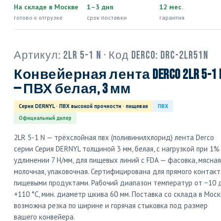
На складе в Москве
1–3 дня
12 мес.
готово к отгрузке
срок поставки
гарантия
Артикул:
2LR 5-1 N
· Код Derco:
DRC-2LR51N
Конвейерная лента Derco 2LR 5-1 
— ПВХ белая, 3 мм
Серия DERNYL · ПВХ высокой прочности · пищевая
ПВХ
Официальный дилер
2LR 5-1 N — трёхслойная пвх (поливинилхлорид) лента Derco
серии Серия DERNYL толщиной 3 мм, белая, с нагрузкой при 1%
удлинении 7 Н/мм, для пищевых линий с FDA — фасовка, мясная
молочная, упаковочная. Сертифицирована для прямого контакт
пищевыми продуктами. Рабочий диапазон температур от −10 
+110 °C, мин. диаметр шкива 60 мм. Поставка со склада в Моск
возможна резка по ширине и горячая стыковка под размер
вашего конвейера.