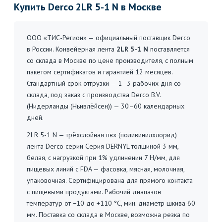
Купить Derco 2LR 5-1 N в Москве
ООО «ТИС-Регион» — официальный поставщик Derco
в России. Конвейерная лента
2LR 5-1 N
поставляется
со склада в Москве по цене производителя, с полным
пакетом сертификатов и гарантией 12 месяцев.
Стандартный срок отгрузки — 1–3 рабочих дня со
склада, под заказ с производства Derco B.V.
(Нидерланды (Ньивлёйсен)) — 30–60 календарных
дней.
2LR 5-1 N — трёхслойная пвх (поливинилхлорид)
лента Derco серии Серия DERNYL толщиной 3 мм,
белая, с нагрузкой при 1% удлинении 7 Н/мм, для
пищевых линий с FDA — фасовка, мясная, молочная,
упаковочная. Сертифицирована для прямого контакта
с пищевыми продуктами. Рабочий диапазон
температур от −10 до +110 °C, мин. диаметр шкива 60
мм. Поставка со склада в Москве, возможна резка по