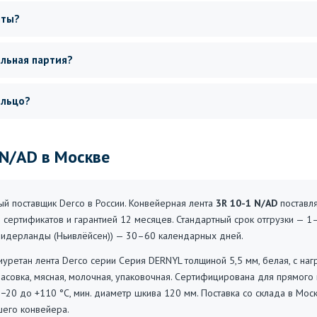
нты?
альная партия?
ольцо?
 N/AD в Москве
 поставщик Derco в России. Конвейерная лента
3R 10-1 N/AD
поставля
 сертификатов и гарантией 12 месяцев. Стандартный срок отгрузки — 1
 (Нидерланды (Ньивлёйсен)) — 30–60 календарных дней.
уретан лента Derco серии Серия DERNYL толщиной 5,5 мм, белая, с наг
асовка, мясная, молочная, упаковочная. Сертифицирована для прямого 
−20 до +110 °C, мин. диаметр шкива 120 мм. Поставка со склада в Мос
шего конвейера.