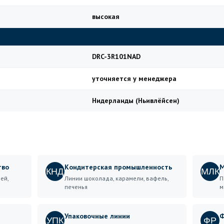
высокая
DRC-3R101NAD
уточняется у менеджера
Нидерланды (Ньивлёйсен)
тво
Кондитерская промышленность
М
КНД
МЛК
ей,
Линии шоколада, карамели, вафель,
П
печенья
м
Упаковочные линии
Ф
УПК
ФР