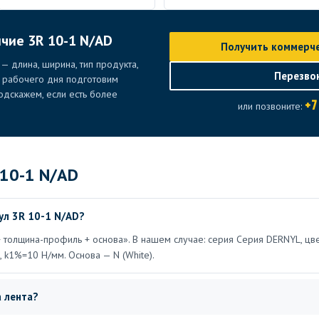
ичие 3R 10-1 N/AD
Получить коммерч
— длина, ширина, тип продукта,
Перезво
е рабочего дня подготовим
дскажем, если есть более
+7
или позвоните:
 10-1 N/AD
л 3R 10-1 N/AD?
 + толщина-профиль + основа». В нашем случае: серия Серия DERNYL, цв
 k1%=10 Н/мм. Основа — N (White).
 лента?