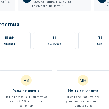
вка (при
Фасовка, контроль качества,
С
формирование партий
п
етствия
HACCP
EU
FDA
пищевая
1935/2004
США
РЗ
МН
Резка по ширине
Монтаж у клиента
Точная резка на ширину от 50
Выезд специалиста для
мм до 2050 мм под ваш
установки и стыковки на
конвейер
производстве