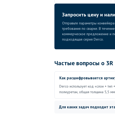
Запросить цену и нал
Отправьте параметры конвейера 
требования по сварке. В течени
коммерческое предложение и по
подходящая серия Derco.
Частые вопросы о 3R
Как расшифровывается артику
Derco использует код «слои + тип
полиуретан, общая толщина 5,5 мм,
Для каких задач подходит эта