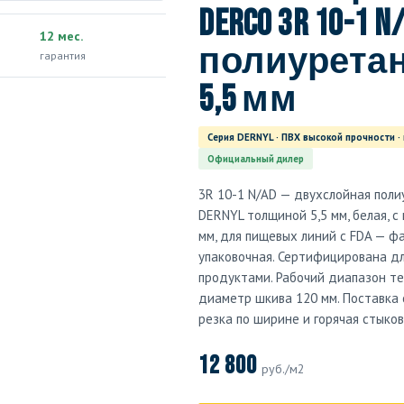
Derco 3R 10-1 N
12 мес.
полиуретан
гарантия
5,5 мм
Серия DERNYL · ПВХ высокой прочности ·
Официальный дилер
3R 10-1 N/AD — двухслойная поли
DERNYL толщиной 5,5 мм, белая, с
мм, для пищевых линий с FDA — фа
упаковочная. Сертифицирована дл
продуктами. Рабочий диапазон тем
диаметр шкива 120 мм. Поставка 
резка по ширине и горячая стыко
12 800
руб./м2