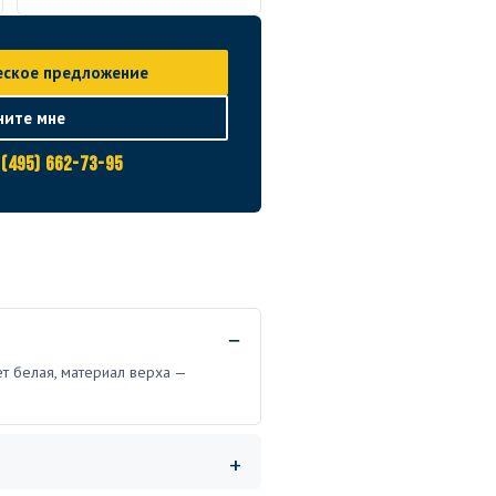
еское предложение
ните мне
 (495) 662-73-95
ет белая, материал верха —