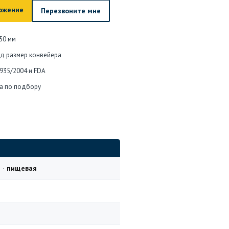
ожение
Перезвоните мне
50 мм
од размер конвейера
1935/2004 и FDA
а по подбору
 · пищевая