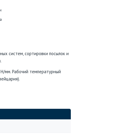
и
а
ных систем, сортировки посылок и
.
 Н/мм. Рабочий температурный
вейцария).