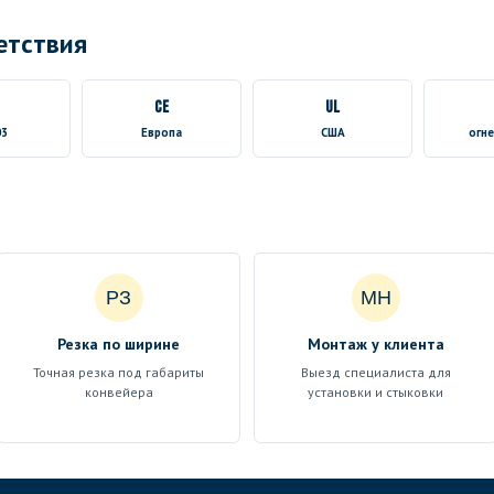
етствия
N
CE
UL
03
Европа
США
огне
РЗ
МН
Резка по ширине
Монтаж у клиента
Точная резка под габариты
Выезд специалиста для
конвейера
установки и стыковки