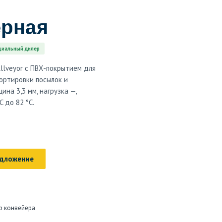
ерная
иальный дилер
Allveyor с ПВХ-покрытием для
ортировки посылок и
на 3,3 мм, нагрузка —,
 до 82 °C.
едложение
р конвейера