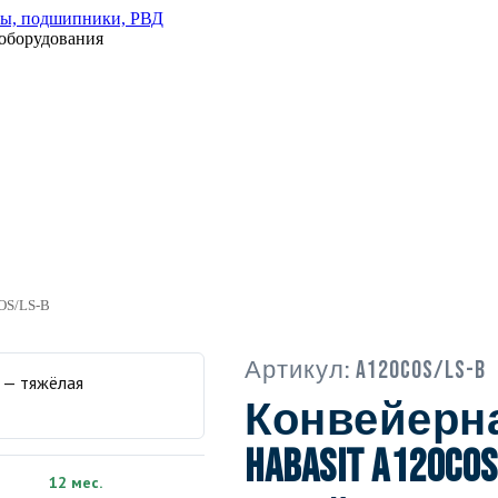
оборудования
OS/LS-B
Артикул:
A120COS/LS-B
Конвейерна
Habasit A120COS
12 мес.