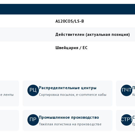
A120COS/LS-B
Действителен (актуальная позиция)
Швейцария / ЕС
Распределительные центры
П
РЦ
ПЧТ
е ленты
Сортировка посылок, e-commerce хабы
К
Промышленное производство
С
ПР
СТРТ
Тяжёлая логистика на производстве
Г