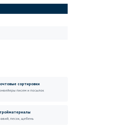
очтовые сортировки
онвейеры писем и посылок
тройматериалы
равий, песок, щебень