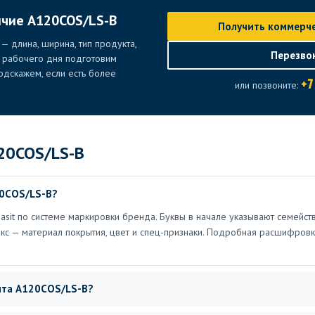
ичие A120COS/LS-B
Получить коммерч
— длина, ширина, тип продукта,
Перезво
е рабочего дня подготовим
дскажем, если есть более
+7
или позвоните:
20COS/LS-B
20COS/LS-B?
sit по системе маркировки бренда. Буквы в начале указывают семейст
икс — материал покрытия, цвет и спец-признаки. Подробная расшифровк
нта A120COS/LS-B?