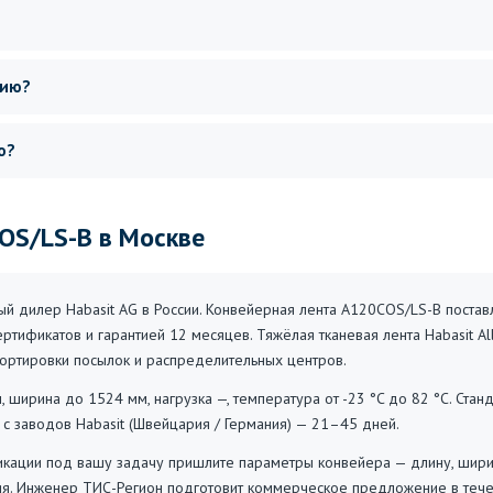
сию?
о?
OS/LS-B в Москве
 дилер Habasit AG в России. Конвейерная лента A120COS/LS-B поставл
ертификатов и гарантией 12 месяцев. Тяжёлая тканевая лента Habasit A
сортировки посылок и распределительных центров.
, ширина до 1524 мм, нагрузка —, температура от -23 °C до 82 °C. Стан
з с заводов Habasit (Швейцария / Германия) — 21–45 дней.
ации под вашу задачу пришлите параметры конвейера — длину, ширину,
ия. Инженер ТИС-Регион подготовит коммерческое предложение в тече