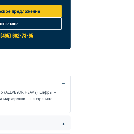
еское предложение
ните мне
 (495) 662-73-95
во (ALLVEYOR HEAVY), цифры —
а маркировки — на странице