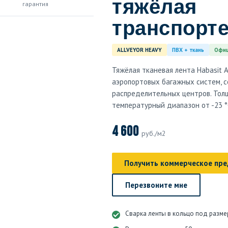
тяжёлая
гарантия
транспорт
ALLVEYOR HEAVY
ПВХ + ткань
Офиц
Тяжёлая тканевая лента Habasit 
аэропортовых багажных систем, с
распределительных центров. Толщи
температурный диапазон от -23 °C
4 600
руб./м2
Получить коммерческое пр
Перезвоните мне
Сварка ленты в кольцо под разме