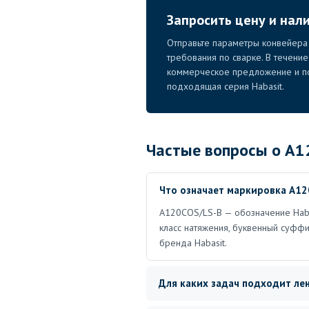
Запросить цену и нал
Отправьте параметры конвейера 
требования по сварке. В течени
коммерческое предложение и по
подходящая серия Habasit.
Частые вопросы о A1
Что означает маркировка A1
A120COS/LS-B — обозначение Haba
класс натяжения, буквенный суфф
бренда Habasit.
Для каких задач подходит ле