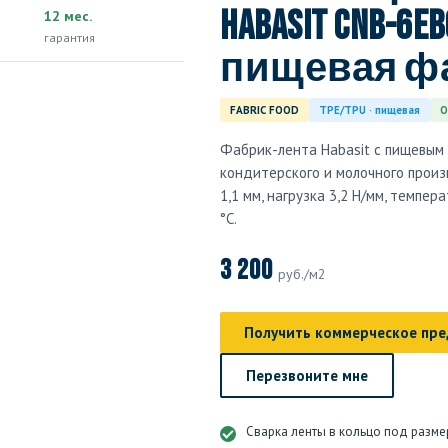
Habasit CNB-6EB
12 мес.
гарантия
пищевая ф
FABRIC FOOD
TPE/TPU · пищевая
О
Фабрик-лента Habasit с пищевым 
кондитерского и молочного произ
1,1 мм, нагрузка 3,2 Н/мм, темпер
°C.
3 200
руб./м2
Получить коммерческое пр
Перезвоните мне
Сварка ленты в кольцо под разме