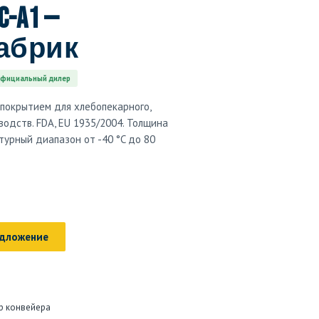
C-A1 —
абрик
фициальный дилер
покрытием для хлебопекарного,
водств. FDA, EU 1935/2004. Толщина
атурный диапазон от -40 °C до 80
едложение
р конвейера