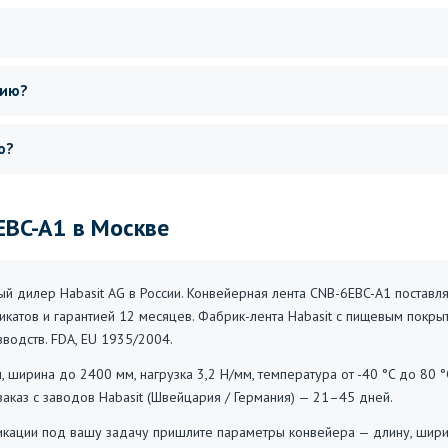
сию?
о?
EBC-A1 в Москве
 дилер Habasit AG в России. Конвейерная лента CNB-6EBC-A1 поставля
икатов и гарантией 12 месяцев. Фабрик-лента Habasit с пищевым покры
водств. FDA, EU 1935/2004.
 ширина до 2400 мм, нагрузка 3,2 Н/мм, температура от -40 °C до 80 °
заказ с заводов Habasit (Швейцария / Германия) — 21–45 дней.
ации под вашу задачу пришлите параметры конвейера — длину, ширину,