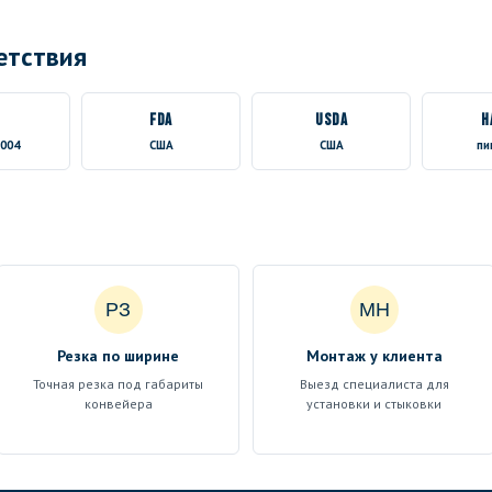
етствия
FDA
USDA
H
2004
США
США
пи
РЗ
МН
Резка по ширине
Монтаж у клиента
Точная резка под габариты
Выезд специалиста для
конвейера
установки и стыковки