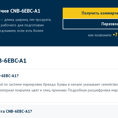
ичие CNB-6EBC-A1
Получить коммерч
— длина, ширина, тип продукта,
Перезво
е рабочего дня подготовим
дскажем, если есть более
+7
или позвоните:
B-6EBC-A1
-6EBC-A1?
t по системе маркировки бренда. Буквы в начале указывают семейство
материал покрытия, цвет и спец-признаки. Подробная расшифровка мар
нта CNB-6EBC-A1?