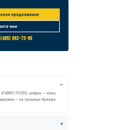
еское предложение
ните мне
 (495) 662-73-95
 (FABRIC FOOD), цифры — класс
кировки — на странице бренда