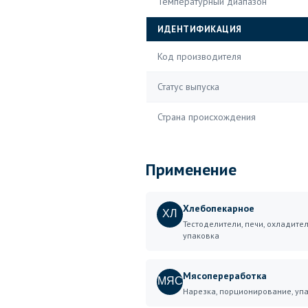
Температурный диапазон
ИДЕНТИФИКАЦИЯ
Код производителя
Статус выпуска
Страна происхождения
Применение
Хлебопекарное
ХЛ
Тестоделители, печи, охладител
упаковка
Мясопереработка
МЯС
Нарезка, порционирование, уп