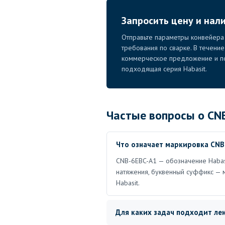
Запросить цену и нал
Отправьте параметры конвейера 
требования по сварке. В течени
коммерческое предложение и по
подходящая серия Habasit.
Частые вопросы о CN
Что означает маркировка CNB
CNB-6EBC-A1 — обозначение Habasi
натяжения, буквенный суффикс — 
Habasit.
Для каких задач подходит ле