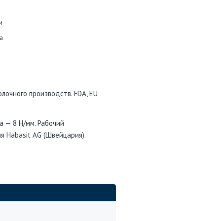
и
а
лочного производств. FDA, EU
а — 8 Н/мм. Рабочий
я Habasit AG (Швейцария).