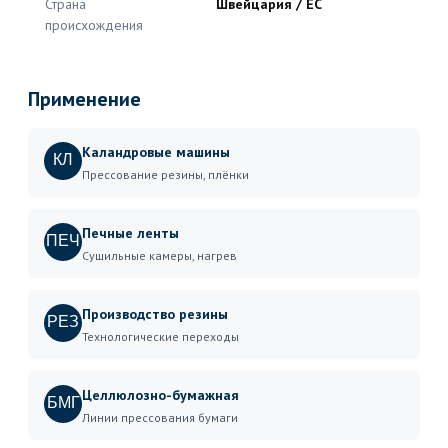
Страна
Швейцария / ЕС
происхождения
Применение
Каландровые машины
КЛ
Прессование резины, плёнки
Печные ленты
ПЕЧ
Сушильные камеры, нагрев
Производство резины
РЕЗ
Технологические переходы
Целлюлозно-бумажная
БМГ
Линии прессования бумаги