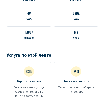
FDA
USDA
США
США
HACCP
IFS
пищевая
Food
Услуги по этой ленте
СВ
РЗ
Горячая сварка
Резка по ширине
Стыковка в кольцо под
Точная резка под габариты
размер конвейера на
конвейера
нашем оборудовании