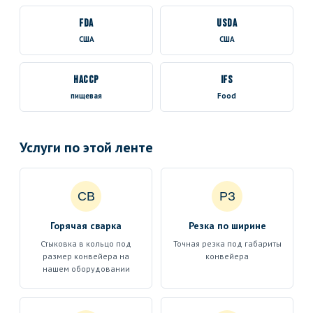
FDA
USDA
США
США
HACCP
IFS
пищевая
Food
Услуги по этой ленте
СВ
РЗ
Горячая сварка
Резка по ширине
Стыковка в кольцо под
Точная резка под габариты
размер конвейера на
конвейера
нашем оборудовании