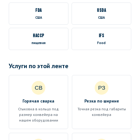
FDA
USDA
США
США
HACCP
IFS
пищевая
Food
Услуги по этой ленте
СВ
РЗ
Горячая сварка
Резка по ширине
Стыковка в кольцо под
Точная резка под габариты
размер конвейера на
конвейера
нашем оборудовании