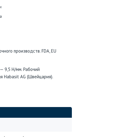
и
а
чного производств. FDA, EU
— 9,5 Н/мм. Рабочий
я Habasit AG (Швейцария).