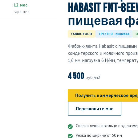
Habasit FNT-8EE
12 мес.
гарантия
пищевая ф
FABRIC FOOD
TPE/TPU · пищевая
О
Фабрик-лента Habasit с пищевым 
кондитерского и молочного произ
1,6 мм, нагрузка 6 Н/мм, температ
4 500
руб./м2
Получить коммерческое пр
Перезвоните мне
Сварка ленты в кольцо под разме
Резка по ширине от 50 мм