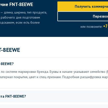
ичие FNT-8EEWE
Получить коммерч
— длина, ширина, тип продукта,
Перезво
е рабочего дня подготовим
дскажем, если есть более
+7
или позвоните:
T-8EEWE
T-8EEWE?
по системе маркировки бренда. Буквы в начале указывают семейство (
материал покрытия, цвет и спец-признаки. Подробная расшифровка мар
нта FNT-8EEWE?