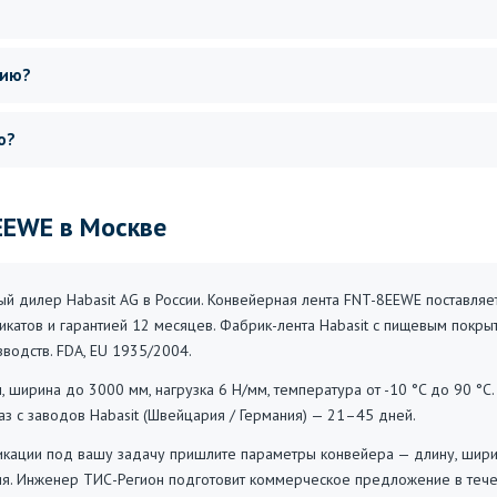
сию?
о?
EEWE в Москве
 дилер Habasit AG в России. Конвейерная лента FNT-8EEWE поставляет
икатов и гарантией 12 месяцев. Фабрик-лента Habasit с пищевым покры
водств. FDA, EU 1935/2004.
, ширина до 3000 мм, нагрузка 6 Н/мм, температура от -10 °C до 90 °C.
каз с заводов Habasit (Швейцария / Германия) — 21–45 дней.
ации под вашу задачу пришлите параметры конвейера — длину, ширину,
ия. Инженер ТИС-Регион подготовит коммерческое предложение в тече