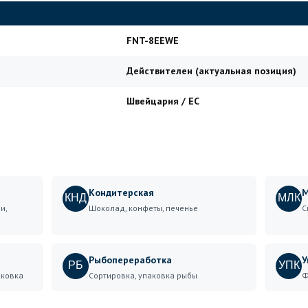
FNT-8EEWE
Действителен (актуальная позиция)
Швейцария / ЕС
Кондитерская
М
КНД
МЛК
и,
Шоколад, конфеты, печенье
С
Рыбопереработка
У
РБ
УПК
аковка
Сортировка, упаковка рыбы
Ф