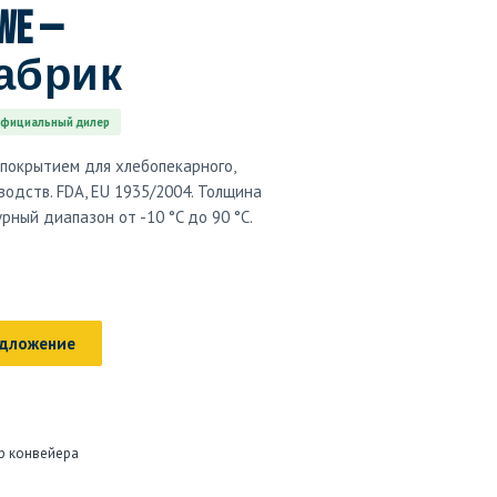
WE —
абрик
фициальный дилер
покрытием для хлебопекарного,
водств. FDA, EU 1935/2004. Толщина
урный диапазон от -10 °C до 90 °C.
едложение
р конвейера