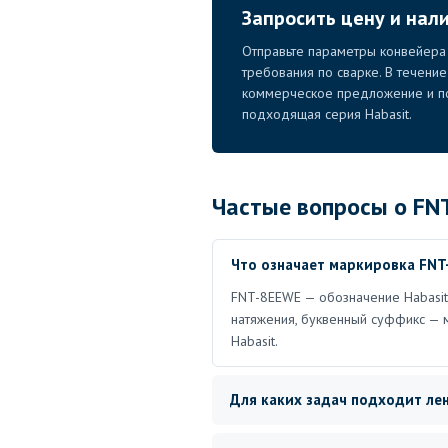
Запросить цену и нал
Отправьте параметры конвейера 
требования по сварке. В течени
коммерческое предложение и по
подходящая серия Habasit.
Частые вопросы о FN
Что означает маркировка FN
FNT-8EEWE — обозначение Habasit 
натяжения, буквенный суффикс — 
Habasit.
Для каких задач подходит ле