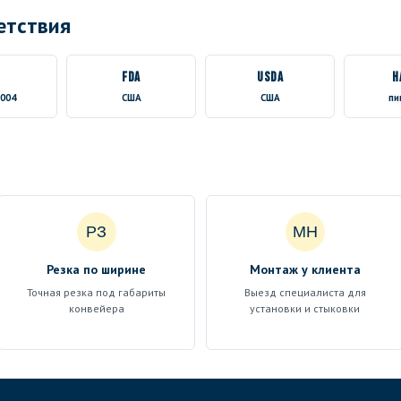
етствия
FDA
USDA
H
2004
США
США
пи
РЗ
МН
Резка по ширине
Монтаж у клиента
Точная резка под габариты
Выезд специалиста для
конвейера
установки и стыковки