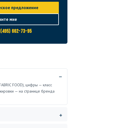
еское предложение
ните мне
 (495) 662-73-95
FABRIC FOOD), цифры — класс
кировки — на странице бренда