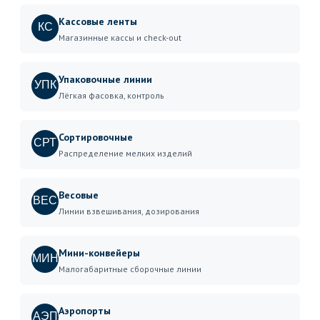
Кассовые ленты
КС
Магазинные кассы и check-out
Упаковочные линии
УПК
Лёгкая фасовка, контроль
Сортировочные
СРТ
Распределение мелких изделий
Весовые
ВЕС
Линии взвешивания, дозирования
Мини-конвейеры
МИН
Малогабаритные сборочные линии
Аэропорты
АЭП