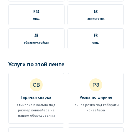
FDA
AS
опц.
антистатик
AB
FR
абразив-стойкая
опц.
Услуги по этой ленте
СВ
РЗ
Горячая сварка
Резка по ширине
Стыковка в кольцо под
Точная резка под габариты
размер конвейера на
конвейера
нашем оборудовании