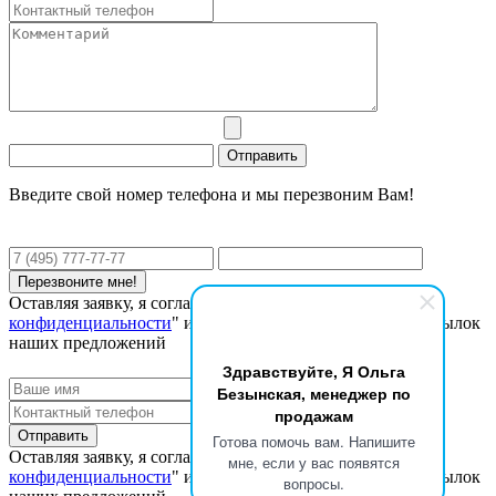
Введите свой номер телефона и мы перезвоним Вам!
Оставляя заявку, я соглашаюсь с "
Политикой
конфиденциальности
" и даю согласие на получение рассылок
наших предложений
Здравствуйте, Я Ольга
Безынская, менеджер по
продажам
Готова помочь вам. Напишите
Оставляя заявку, я соглашаюсь с "
Политикой
мне, если у вас появятся
конфиденциальности
" и даю согласие на получение рассылок
вопросы.