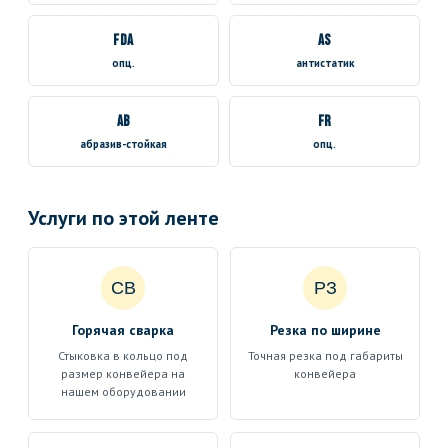
FDA
AS
опц.
антистатик
AB
FR
абразив-стойкая
опц.
Услуги по этой ленте
СВ
РЗ
Горячая сварка
Резка по ширине
Стыковка в кольцо под
Точная резка под габариты
размер конвейера на
конвейера
нашем оборудовании