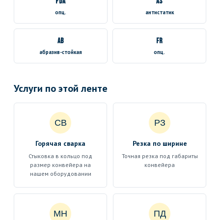
FDA
AS
опц.
антистатик
AB
FR
абразив-стойкая
опц.
Услуги по этой ленте
СВ
РЗ
Горячая сварка
Резка по ширине
Стыковка в кольцо под
Точная резка под габариты
размер конвейера на
конвейера
нашем оборудовании
МН
ПД