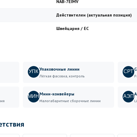
NAB-7EIMV
Действителен (актуальная позиция)
Швейцария / ЕС
Упаковочные линии
С
УПК
СРТ
Лёгкая фасовка, контроль
Р
Мини-конвейеры
А
МИН
АЭП
ния
Малогабаритные сборочные линии
L
етствия