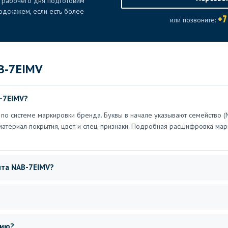
е рабочего дня подготовим
дскажем, если есть более
+7
или позвоните:
B-7EIMV
-7EIMV?
по системе маркировки бренда. Буквы в начале указывают семейство (N
материал покрытия, цвет и спец-признаки. Подробная расшифровка мар
нта NAB-7EIMV?
сию?