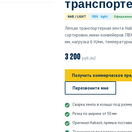
транспорт
NAB / LIGHT
ПВХ · light
Официальн
Лёгкая транспортерная лента Haba
сортировки, мини-конвейеров. ПВ
мм, нагрузка 6 Н/мм, температурны
3 200
руб./м2
Получить коммерческое пр
Перезвоните мне
Сварка ленты в кольцо под разме
Резка по ширине от 50 мм
Оригинал Habasit, прямые поставк
Техническая поддержка инженер