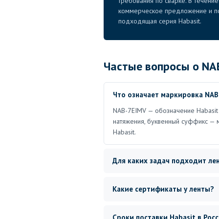
требования по сварке. В течени
коммерческое предложение и по
подходящая серия Habasit.
Частые вопросы о NA
Что означает маркировка NAB
NAB-7EIMV — обозначение Habasit 
натяжения, буквенный суффикс — 
Habasit.
Для каких задач подходит ле
Какие сертификаты у ленты?
Сроки поставки Habasit в Рос