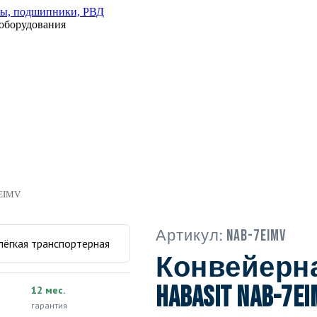
оборудования
7EIMV
Артикул:
NAB-7EIMV
Конвейерна
Habasit NAB-7E
12 мес.
гарантия