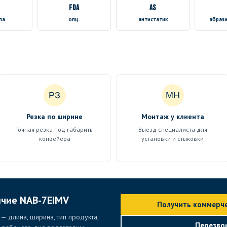
FDA
AS
па
опц.
антистатик
абрази
РЗ
МН
Резка по ширине
Монтаж у клиента
Точная резка под габариты
Выезд специалиста для
конвейера
установки и стыковки
ичие NAB-7EIMV
Получить коммерч
— длина, ширина, тип продукта,
Перезво