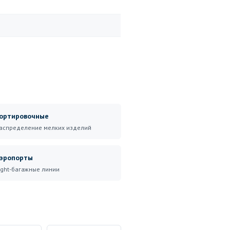
ортировочные
аспределение мелких изделий
эропорты
ight-багажные линии