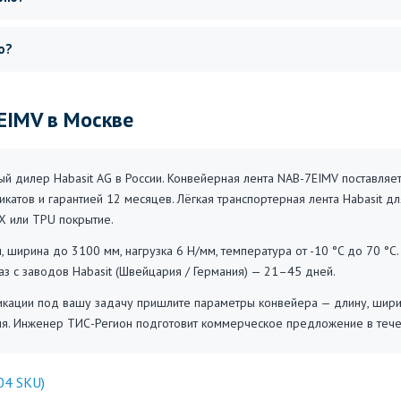
о?
EIMV в Москве
 дилер Habasit AG в России. Конвейерная лента NAB-7EIMV поставляет
катов и гарантией 12 месяцев. Лёгкая транспортерная лента Habasit для
Х или TPU покрытие.
, ширина до 3100 мм, нагрузка 6 Н/мм, температура от -10 °C до 70 °C.
каз с заводов Habasit (Швейцария / Германия) — 21–45 дней.
ации под вашу задачу пришлите параметры конвейера — длину, ширину,
ия. Инженер ТИС-Регион подготовит коммерческое предложение в тече
04 SKU)