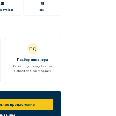
AB
FR
в-стойкая
опц.
ПД
Подбор инженера
Расчёт подходящей серии
Habasit под вашу задачу
еское предложение
ните мне