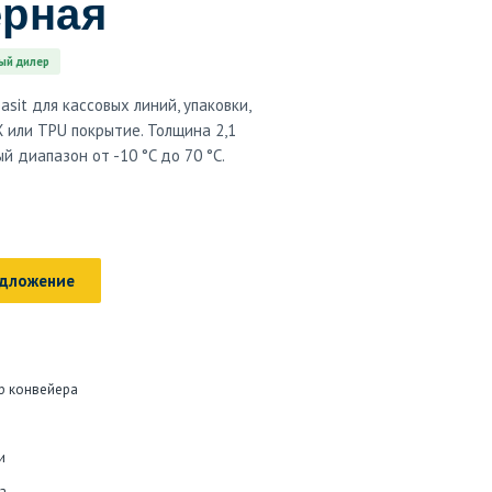
ерная
ый дилер
sit для кассовых линий, упаковки,
Х или TPU покрытие. Толщина 2,1
й диапазон от -10 °C до 70 °C.
едложение
р конвейера
и
а